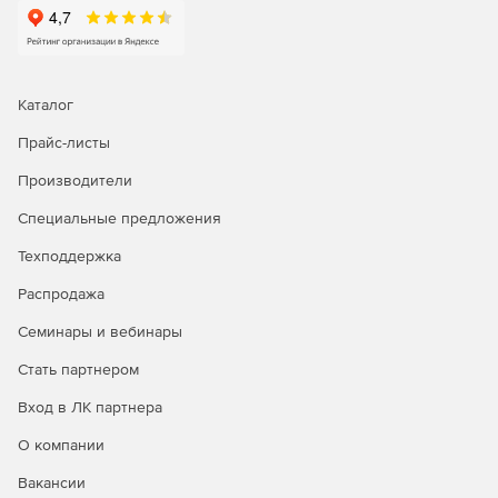
ИТ-отделу — для централизованной установки СКЗИ
на рабочие места и серверы.
Специалисту по закупкам — для аккредитации и
Каталог
подписания контрактов на площадках госзакупок.
Прайс-листы
Инструменты КриптоПро CSP 5.0
Производители
Специальные предложения
Техподдержка
Распродажа
Семинары и вебинары
Стать партнером
Вход в ЛК партнера
О компании
КриптоПро CSP предоставляет широкий спектр
Вакансии
инструментов для криптографических операций и защиты