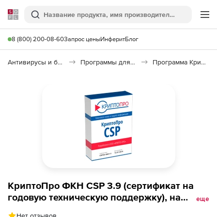
Softline
Поиск
Ме
8 (800) 200-08-60
Запрос цены
Инферит
Блог
Антивирусы и безопасность
Программы для защиты информации
Программа КриптоПро CSP
КриптоПро ФКН CSP 3.9 (сертификат на
годовую техническую поддержку), на
еще
рабочем месте
Нет отзывов