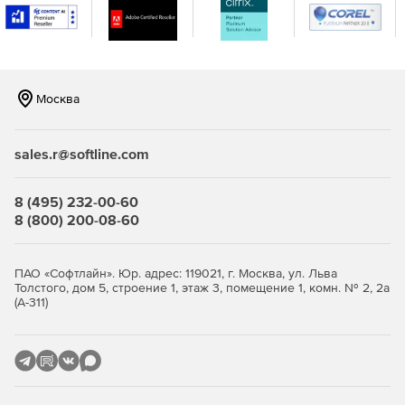
Росалкогольрегулирование (ЕГАИС).
Работа на торговых площадках по 44-ФЗ и 223-ФЗ,
участие в госзакупках.
Москва
Авторизация на Госуслугах, в Росреестре, на портале
маркировки «Честный знак».
sales.r@softline.com
Защищённый электронный документооборот с
контрагентами.
8 (495) 232-00-60
Шифрование данных и защита соединений по
8 (800) 200-08-60
протоколу TLS с применением алгоритмов ГОСТ.
Кому пригодится
ПАО «Софтлайн». Юр. адрес: 119021, г. Москва, ул. Льва
Толстого, дом 5, строение 1, этаж 3, помещение 1, комн. № 2, 2а
(А-311)
Бухгалтеру — для сдачи отчётности и подписания
первичных документов в электронном виде.
Руководителю и ИП — для работы на Госуслугах, в
банках и при участии в торгах.