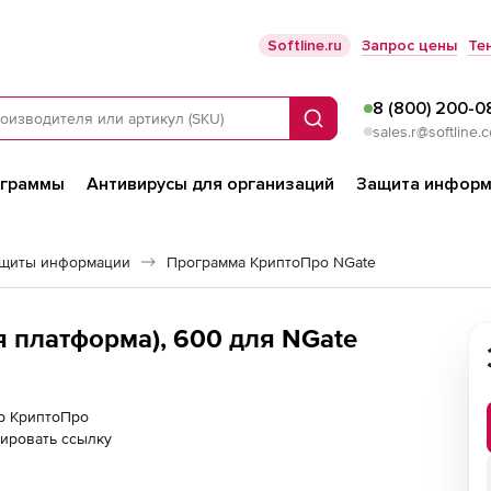
Softline.ru
Запрос цены
Те
8 (800) 200-0
Поиск
sales.r@softline.
ограммы
Антивирусы для организаций
Защита информ
ащиты информации
Программа КриптоПро NGate
 платформа), 600 для NGate
ер КриптоПро
ировать ссылку