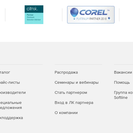
безопасности для разных групп пользователей.
я
и криптографической защиты информации.
риложениями корпоративной сети.
водительность
талог
Распродажа
Вакансии
исло одновременных подключений, а высокая
айс-листы
Семинары и вебинары
Помощь
ших объёмах данных.
оизводители
Стать партнером
Группа к
 требованиям
Softline
пециальные
Вход в ЛК партнера
редложения
 КС3 и соответствие требованиям законодательства РФ
О компании
регуляторов и стандартов информационной
хподдержка