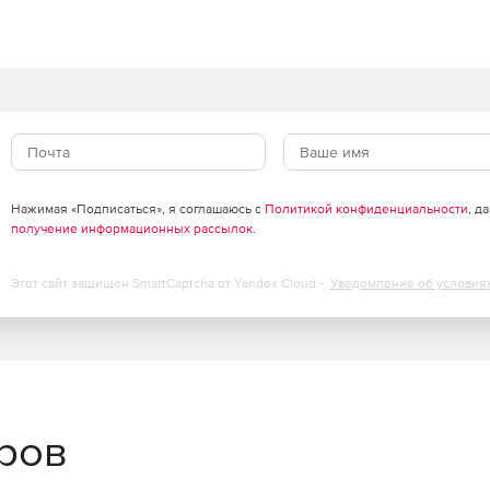
нутренним ресурсам организации через общедоступные
там электронной подписи и паролям.
Нажимая «Подписаться», я соглашаюсь с
Политикой конфиденциальности
, д
получение информационных рассылок
.
хранением высокого уровня безопасности.
Этот сайт защищен SmartCaptcha от Yandex Cloud -
Уведомление об условия
тся по российским алгоритмам ГОСТ Р 34.10-2012, ГОСТ
т несанкционированный доступ к передаваемым данным.
ние
еров
оступа через единую административную консоль.