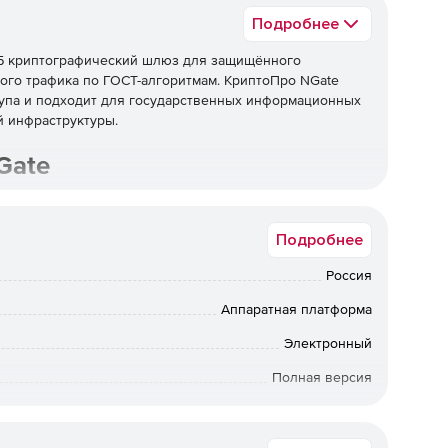
Подробнее
Б криптографический шлюз для защищённого
вого трафика по ГОСТ-алгоритмам. КриптоПро NGate
тупа и подходит для государственных информационных
й инфраструктуры.
Gate
уп сотрудников и сегментирует корпоративную сеть по
КС1, КС2 и КС3. Лицензия КриптоПро NGate закрывает
Подробнее
жные средства организации виртуальных частных сетей.
оПро CSP
.
Россия
ости NGate
Аппаратная платформа
Электронный
го уровня (Web TLS)
Полная версия
нспортном уровне по протоколу TLS с шифрованием
Коммерческая
берёт на себя криптографические операции и высокую