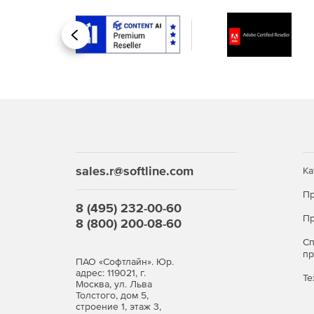
Гибкая настройка правил доступа и политик 
Назад
Совместимость и интеграци
Совместимость с существующими средствам
Интеграция с операционными системами и п
Масштабируемость и произ
sales.r@softline.com
Ка
Инфраструктура масштабируется под большое ч
Пр
производительность сохраняется даже при боль
8 (495) 232-00-60
Пр
8 (800) 200-08-60
Соответствие нормативным
С
п
Сертификация ФСБ России по классам КС1, КС2 и
ПАО «Софтлайн». Юр.
адрес: 119021, г.
помогают организациям выполнять требования 
Те
Москва, ул. Льва
безопасности.
Толстого, дом 5,
строение 1, этаж 3,