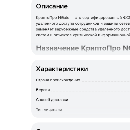
Описание
КриптоПро NGate — это сертифицированный ФС
удалённого доступа сотрудников и защиты сете
заменяет зарубежные средства удалённого дос
систем и объектов критической информационно
Назначение КриптоПро N
Криптошлюз строит защищённый удалённый дост
российским алгоритмам ГОСТ с классами защиты 
Характеристики
задачи, для которых ранее применялись зарубе
Криптографическим ядром шлюза служит
Крипт
Страна происхождения
Функциональные возможн
Версия
Способ доставки
Сервер защиты транспортно
Тип лицензии
Выделенный шлюз защищает веб-ресурсы на тра
Тип организации
ГОСТ без доработки самих приложений. Сервер 