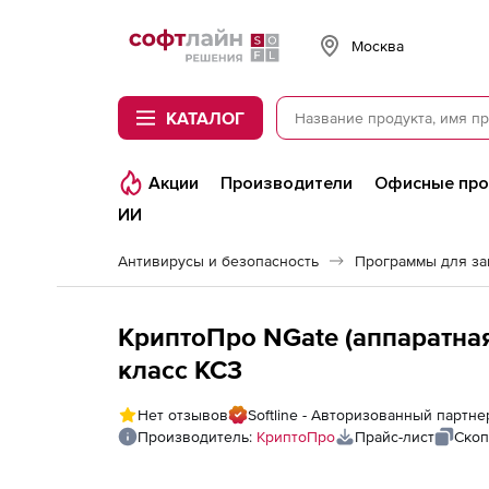
Softline
Москва
КАТАЛОГ
Акции
Производители
Офисные пр
ИИ
Антивирусы и безопасность
Программы для з
КриптоПро NGate (аппаратная
класс КС3
Нет отзывов
Softline - Авторизованный партн
Производитель:
КриптоПро
Прайс-лист
Скоп