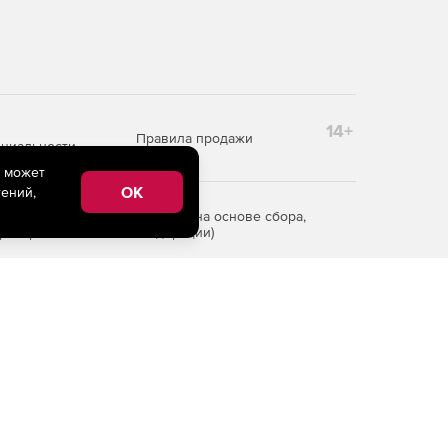
14+
Правила продажи
циальности
e может
OK
ений,
редоставления информации на основе сбора,
рритории Российской Федерации)