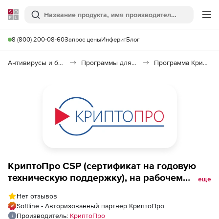
Softline
Поиск
Ме
8 (800) 200-08-60
Запрос цены
Инферит
Блог
Антивирусы и безопасность
Программы для защиты информации
Программа КриптоПро CSP
КриптоПро CSP (сертификат на годовую
техническую поддержку), на рабочем
еще
месте (пустые)
Нет отзывов
Softline - Авторизованный партнер КриптоПро
Производитель:
КриптоПро