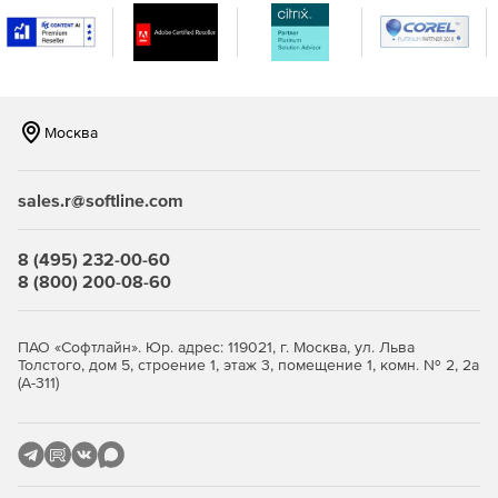
Сдача отчётности в ФНС, ПФР, ФСС, Росстат,
Росалкогольрегулирование (ЕГАИС).
Работа на торговых площадках по 44-ФЗ и 223-ФЗ,
участие в госзакупках.
Москва
Авторизация на Госуслугах, в Росреестре, на портале
маркировки «Честный знак».
sales.r@softline.com
Защищённый электронный документооборот с
контрагентами.
8 (495) 232-00-60
Шифрование данных и защита соединений по
8 (800) 200-08-60
протоколу TLS с применением алгоритмов ГОСТ.
Кому пригодится
ПАО «Софтлайн». Юр. адрес: 119021, г. Москва, ул. Льва
Толстого, дом 5, строение 1, этаж 3, помещение 1, комн. № 2, 2а
(А-311)
Бухгалтеру — для сдачи отчётности и подписания
первичных документов в электронном виде.
Руководителю и ИП — для работы на Госуслугах, в
банках и при участии в торгах.