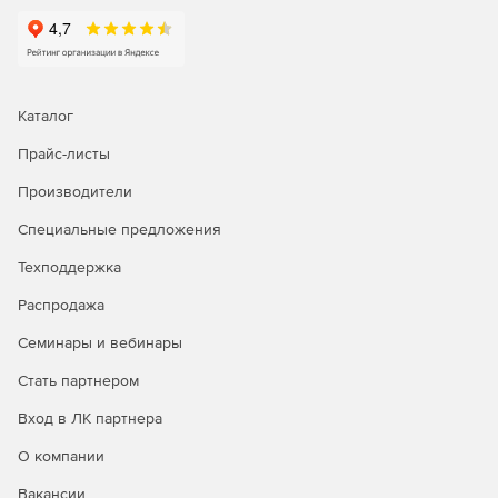
ИТ-отделу — для централизованной установки СКЗИ
на рабочие места и серверы.
Специалисту по закупкам — для аккредитации и
Каталог
подписания контрактов на площадках госзакупок.
Прайс-листы
Инструменты КриптоПро CSP 5.0
Производители
Специальные предложения
Техподдержка
Распродажа
Семинары и вебинары
Стать партнером
Вход в ЛК партнера
О компании
КриптоПро CSP предоставляет широкий спектр
Вакансии