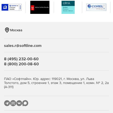
Сдача отчётности в ФНС, ПФР, ФСС, Росстат,
Росалкогольрегулирование (ЕГАИС).
Работа на торговых площадках по 44-ФЗ и 223-ФЗ,
участие в госзакупках.
Москва
Авторизация на Госуслугах, в Росреестре, на портале
маркировки «Честный знак».
sales.r@softline.com
Защищённый электронный документооборот с
контрагентами.
8 (495) 232-00-60
Шифрование данных и защита соединений по
8 (800) 200-08-60
протоколу TLS с применением алгоритмов ГОСТ.
Кому пригодится
ПАО «Софтлайн». Юр. адрес: 119021, г. Москва, ул. Льва
Толстого, дом 5, строение 1, этаж 3, помещение 1, комн. № 2, 2а
(А-311)
Бухгалтеру — для сдачи отчётности и подписания
первичных документов в электронном виде.
Руководителю и ИП — для работы на Госуслугах, в
банках и при участии в торгах.