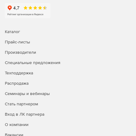
ИТ-отделу — для централизованной установки СКЗИ
на рабочие места и серверы.
Специалисту по закупкам — для аккредитации и
Каталог
подписания контрактов на площадках госзакупок.
Прайс-листы
Инструменты КриптоПро CSP 5.0
Производители
Специальные предложения
Техподдержка
Распродажа
Семинары и вебинары
Стать партнером
Вход в ЛК партнера
О компании
КриптоПро CSP предоставляет широкий спектр
Вакансии