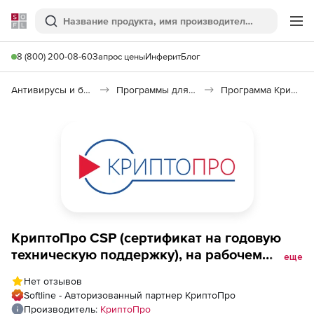
Softline
Поиск
Ме
8 (800) 200-08-60
Запрос цены
Инферит
Блог
Антивирусы и безопасность
Программы для защиты информации
Программа КриптоПро CSP
КриптоПро CSP (сертификат на годовую
техническую поддержку), на рабочем
еще
месте (пустые)
Нет отзывов
Softline - Авторизованный партнер КриптоПро
Производитель:
КриптоПро