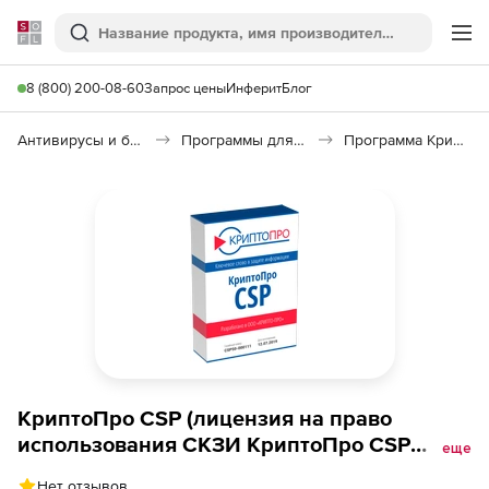
Softline
Поиск
Ме
8 (800) 200-08-60
Запрос цены
Инферит
Блог
Антивирусы и безопасность
Программы для защиты информации
Программа КриптоПро CSP
КриптоПро CSP (лицензия на право
использования СКЗИ КриптоПро CSP
еще
версии 5.0), на одном рабочем месте
Нет отзывов