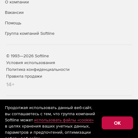
О компании
проверки электронных подписей, а также для
шифрования и дешифрования данных.
Вакансии
Средства интеграции с операционными системами и
Помощь
прикладными программами для обеспечения
Группа компаний Softline
криптографической защиты информации.
Что нужно знать перед покупкой
КриптоПро CSP 5.0?
© 1993—2026 Softline
Условия использования
Политика конфиденциальности
Правила продажи
14+
На информационном ресурсе store.softline.ru применяются
Продолжая использовать данный веб-сайт,
рекомендательные технологии
(информационные технологии
вы соглашаетесь с тем, что группа компаний
предоставления информации на основе сбора,
Softline может
использовать файлы «cookie»
систематизации и анализа сведений, относящихся к
OK
в целях хранения ваших учетных данных,
предпочтениям пользователей сети «Интернет»,
находящихся на территории Российской Федерации)
параметров и предпочтений, оптимизации