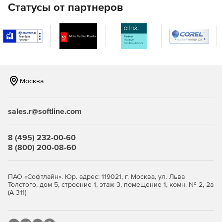
соответствии со стандартом цифровой подписи (dss).
Статусы от партнеров
Защищать данные рабочих мест с помощью
использования алгоритмов шифрования – с помощью
рутокенов ЭЦП или ключей, поддерживаемых
Криптопро.
Создавать, проверять и устанавливать электронную
подпись для аутентификации и подтверждения
Москва
целостности документов.
Осуществлять интеграцию с различными
sales.r@softline.com
приложениями и сервисами для получения
полноценной криптографической защиты
8 (495) 232-00-60
информации.
8 (800) 200-08-60
Инструменты КриптоПро CSP 5.0
ПАО «Софтлайн». Юр. адрес: 119021, г. Москва, ул. Льва
Толстого, дом 5, строение 1, этаж 3, помещение 1, комн. № 2, 2а
(А-311)