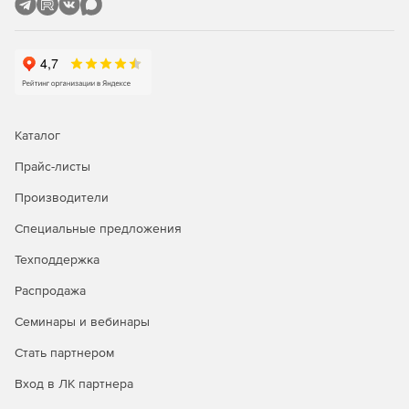
Каталог
КриптоПро CSP предоставляет широкий спектр
инструментов для работы с криптографическими
Прайс-листы
операциями и защиты информации. Среди основных
Производители
инструментов можно выделить:
Специальные предложения
Криптографические библиотеки, содержащие
реализации различных алгоритмов шифрования,
Техподдержка
получения подписи и хэширования.
Распродажа
Утилиты для управления криптографическими
Семинары и вебинары
ключами, включая их генерацию и различные
варианты доставки до другого пользователя.
Стать партнером
Рутокены ЭЦП (новый Рутокен ЭЦП 2.0 и токены
Вход в ЛК партнера
старых версий), предназначенные для создания и