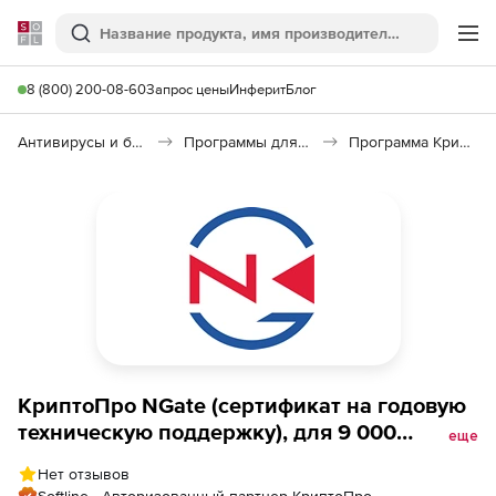
Softline
Поиск
Ме
8 (800) 200-08-60
Запрос цены
Инферит
Блог
Антивирусы и безопасность
Программы для защиты информации
Программа КриптоПро NGate
КриптоПро NGate (сертификат на годовую
техническую поддержку), для 9 000
еще
одновременных подключений
Нет отзывов