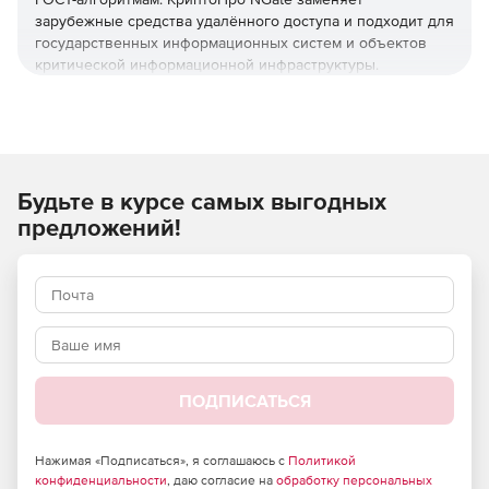
зарубежные средства удалённого доступа и подходит для
государственных информационных систем и объектов
критической информационной инфраструктуры.
Назначение КриптоПро NGate
Криптошлюз строит защищённый удалённый доступ
сотрудников и сегментирует корпоративную сеть по
Будьте в курсе самых выгодных
российским алгоритмам ГОСТ с классами защиты КС1, КС2
и КС3. Лицензия КриптоПро NGate закрывает задачи, для
предложений!
которых ранее применялись зарубежные средства
организации виртуальных частных сетей.
Криптографическим ядром шлюза служит
КриптоПро CSP
.
Функциональные возможности
NGate
ПОДПИСАТЬСЯ
Сервер защиты транспортного
уровня (Web TLS)
Нажимая «Подписаться», я соглашаюсь с
Политикой
Выделенный шлюз защищает веб-ресурсы на
конфиденциальности
, даю согласие на
обработку персональных