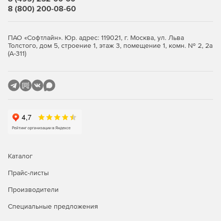
двухфакторной аутентификацией обеспечивает
8 (800) 200-08-60
надёжную защиту данных между конкретным устройством
и сервером организации.
ПАО «Софтлайн». Юр. адрес: 119021, г. Москва, ул. Льва
Объединение офисов (Site-to-Site)
Толстого, дом 5, строение 1, этаж 3, помещение 1, комн. № 2, 2а
(А-311)
Шлюз объединяет территориально разнесённые
площадки и центры обработки данных в единую
защищённую сеть по протоколу IPsec с криптографией
ГОСТ. Система проверяет подлинность участников
обмена и гарантирует целостность и конфиденциальность
передаваемых данных.
Основные преимущества
Защищённый доступ
Каталог
Безопасное подключение пользователей к
Прайс-листы
внутренним ресурсам организации через
Производители
общедоступные сети.
Специальные предложения
Аутентификация и авторизация по сертификатам