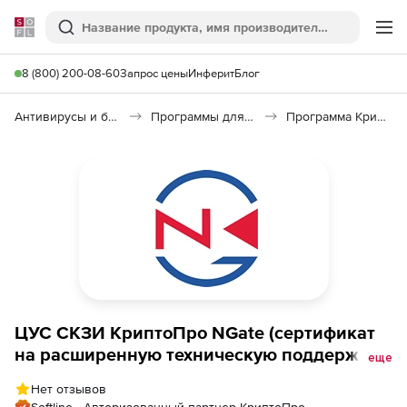
Softline
Поиск
Ме
8 (800) 200-08-60
Запрос цены
Инферит
Блог
Антивирусы и безопасность
Программы для защиты информации
Программа КриптоПро NGate
ЦУС СКЗИ КриптоПро NGate (сертификат
на расширенную техническую поддержку
еще
на 1 год), для 50 узлов
Нет отзывов