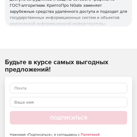
ГОСТ-алгоритмам. КриптоПро NGate заменяет
зарубежные средства удалённого доступа и подходит для
государственных информационных систем и объектов
критической информационной инфраструктуры.
Назначение КриптоПро NGate
Криптошлюз строит защищённый удалённый доступ
сотрудников и сегментирует корпоративную сеть по
Будьте в курсе самых выгодных
российским алгоритмам ГОСТ с классами защиты КС1, КС2
и КС3. Лицензия КриптоПро NGate закрывает задачи, для
предложений!
которых ранее применялись зарубежные средства
организации виртуальных частных сетей.
Криптографическим ядром шлюза служит
КриптоПро CSP
.
Функциональные возможности
NGate
ПОДПИСАТЬСЯ
Сервер защиты транспортного
уровня (Web TLS)
Нажимая «Подписаться», я соглашаюсь с
Политикой