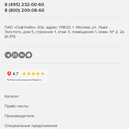
рабочем месте. Канал TLS с шифрованием ГОСТ и
8 (495) 232-00-60
двухфакторной аутентификацией обеспечивает
8 (800) 200-08-60
надёжную защиту данных между конкретным устройством
и сервером организации.
ПАО «Софтлайн». Юр. адрес: 119021, г. Москва, ул. Льва
Объединение офисов (Site-to-Site)
Толстого, дом 5, строение 1, этаж 3, помещение 1, комн. № 2, 2а
(А-311)
Шлюз объединяет территориально разнесённые
площадки и центры обработки данных в единую
защищённую сеть по протоколу IPsec с криптографией
ГОСТ. Система проверяет подлинность участников
обмена и гарантирует целостность и конфиденциальность
передаваемых данных.
Основные преимущества
Защищённый доступ
Каталог
Безопасное подключение пользователей к
Прайс-листы
внутренним ресурсам организации через
Производители
общедоступные сети.
Специальные предложения
Аутентификация и авторизация по сертификатам