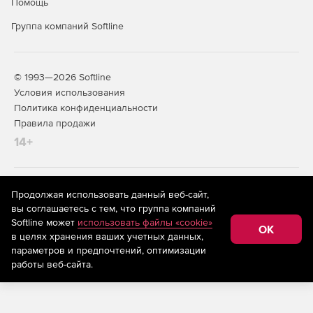
несанкционированный доступ к передаваемым данным.
Помощь
Группа компаний Softline
Централизованное управление
Управление пользователями и политиками доступа
через единую административную консоль.
© 1993—2026 Softline
Условия использования
Гибкая настройка правил доступа и политик
Политика конфиденциальности
безопасности для разных групп пользователей.
Правила продажи
14+
Совместимость и интеграция
Совместимость с существующими средствами
криптографической защиты информации.
На информационном ресурсе store.softline.ru применяются
Продолжая использовать данный веб-сайт,
рекомендательные технологии
(информационные технологии
вы соглашаетесь с тем, что группа компаний
предоставления информации на основе сбора,
Интеграция с операционными системами и
Softline может
использовать файлы «cookie»
систематизации и анализа сведений, относящихся к
приложениями корпоративной сети.
OK
в целях хранения ваших учетных данных,
предпочтениям пользователей сети «Интернет»,
находящихся на территории Российской Федерации)
параметров и предпочтений, оптимизации
Масштабируемость и
работы веб-сайта.
производительность
Инфраструктура масштабируется под большое число