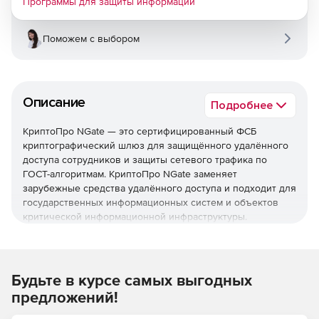
Программы для защиты информации
Поможем с выбором
Описание
Подробнее
КриптоПро NGate — это сертифицированный ФСБ
криптографический шлюз для защищённого удалённого
доступа сотрудников и защиты сетевого трафика по
ГОСТ-алгоритмам. КриптоПро NGate заменяет
зарубежные средства удалённого доступа и подходит для
государственных информационных систем и объектов
критической информационной инфраструктуры.
Назначение КриптоПро NGate
Криптошлюз строит защищённый удалённый доступ
Будьте в курсе самых выгодных
сотрудников и сегментирует корпоративную сеть по
предложений!
российским алгоритмам ГОСТ с классами защиты КС1, КС2
и КС3. Лицензия КриптоПро NGate закрывает задачи, для