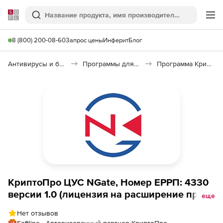
Softline
Поиск
Ме
8 (800) 200-08-60
Запрос цены
Инферит
Блог
Антивирусы и безопасность
Программы для защиты информации
Программа КриптоПро NGate
КриптоПро ЦУС NGate, Номер ЕРРП: 4330
версии 1.0 (лицензия на расширение права
еще
использования), на 25 узлов
Нет отзывов