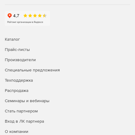
банках и при участии в торгах.
ИТ-отделу — для централизованной установки СКЗИ
на рабочие места и серверы.
Специалисту по закупкам — для аккредитации и
Каталог
подписания контрактов на площадках госзакупок.
Прайс-листы
Инструменты КриптоПро CSP 5.0
Производители
Специальные предложения
Техподдержка
Распродажа
Семинары и вебинары
Стать партнером
Вход в ЛК партнера
О компании