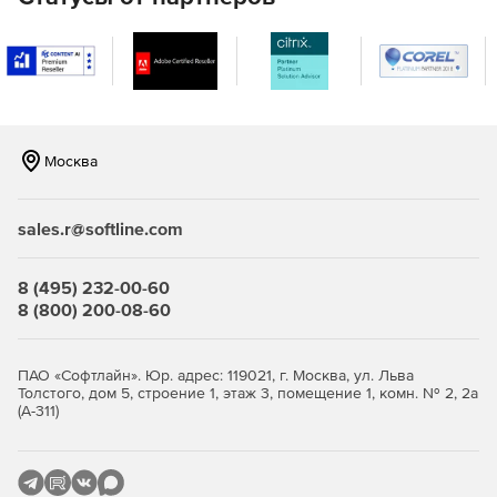
Сдача отчётности в ФНС, ПФР, ФСС, Росстат,
Росалкогольрегулирование (ЕГАИС).
Работа на торговых площадках по 44-ФЗ и 223-ФЗ,
участие в госзакупках.
Москва
Авторизация на Госуслугах, в Росреестре, на портале
маркировки «Честный знак».
sales.r@softline.com
Защищённый электронный документооборот с
контрагентами.
8 (495) 232-00-60
Шифрование данных и защита соединений по
8 (800) 200-08-60
протоколу TLS с применением алгоритмов ГОСТ.
Кому пригодится
ПАО «Софтлайн». Юр. адрес: 119021, г. Москва, ул. Льва
Толстого, дом 5, строение 1, этаж 3, помещение 1, комн. № 2, 2а
(А-311)
Бухгалтеру — для сдачи отчётности и подписания
первичных документов в электронном виде.
Руководителю и ИП — для работы на Госуслугах, в