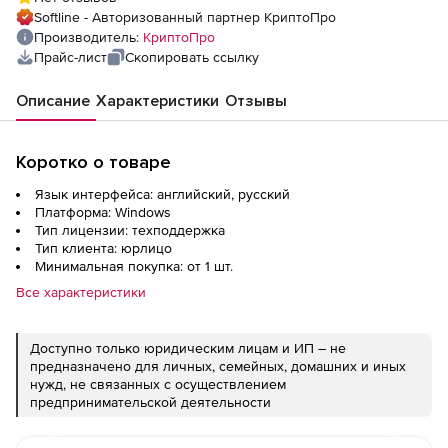
КС3 на одном TLS-сервере Astra Linux
Softline - Авторизованный партнер КриптоПро
Special Edition (Номер ЕРРП: 4332) до 5 000
Производитель:
КриптоПро
одновременных подключений сроком на 1
Прайс-лист
Скопировать ссылку
год
Описание
Характеристики
Отзывы
Коротко о товаре
Язык интерфейса: английский, русский
Платформа: Windows
Тип лицензии: техподдержка
Тип клиента: юрлицо
Минимальная покупка: от 1 шт.
Все характеристики
Доступно только юридическим лицам и ИП – не
предназначено для личных, семейных, домашних и иных
нужд, не связанных с осуществлением
предпринимательской деятельности