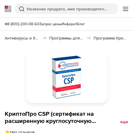
Softline
Поиск
Ме
8 (800) 200-08-60
Запрос цены
Инферит
Блог
Антивирусы и безопасность
Программы для защиты информации
Программа КриптоПро CSP
КриптоПро CSP (сертификат на
расширенную круглосуточную
еще
техническую поддержку), версии 5.0 класс
Нет отзывов