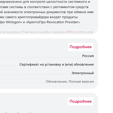
едназначено для контроля целостности системного и
ами системы в соответствии с регламентом средств
ой значимости электронных документов при обмене ими
мо самого криптопровайдера входят продукты
ро Winlogon» и «КриптоПро Revocation Provider».
е в подарок 3 месяца онлайн сервиса
для
«
Мое дело
»
Подробнее
Россия
ачимости электронных документов при обмене ими
зования процедур формирования и проверки
Сертификат на установку и (или) обновление
отечественными стандартами ГОСТ Р 34.10-2001 / ГОСТ Р
Электронный
 ГОСТ Р 34.11-2012);
Обновление, Полная версия
я целостности информации посредством ее
с ГОСТ 28147-89;
Коммерческая
ости и имитозащиты соединений по протоколу TLS;
Подробнее
ного программного обеспечения для его защиты от