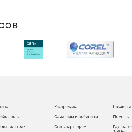
ГОСТ Р 34.10-2012.
ании обеспечена возможность использования
 34.11-94 и ГОСТ 28147-89.
еров
 смарт-карт, поддерживающий протокол PС/SC;
пользованием устройств Аккорд 4+, электронный замок
таблеток Touch-Memory DALLAS (только в Windows
токены);
талог
Распродажа
Вакансии
айс-листы
Семинары и вебинары
Помощь
оизводители
Стать партнером
Группа к
Softline