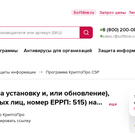
Softline.ru
Запрос цены
Те
8 (800) 200-0
Поиск
sales.r@softline.
ограммы
Антивирусы для организаций
Защита информ
ащиты информации
Программа КриптоПро CSP
 установку и, или обновление),
ных лиц, номер ЕРРП: 515) на
еще
ер КриптоПро
ировать ссылку