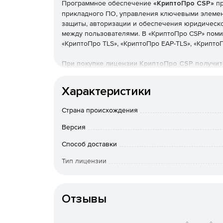
Программное обеспечение
«КриптоПро CSP»
пр
прикладного ПО, управления ключевыми элемент
защиты, авторизации и обеспечения юридическ
между пользователями. В «КриптоПро CSP» поми
«КриптоПро TLS», «КриптоПро EAP-TLS», «КриптоП
При покупке лицензии КриптоПро CSP получит
ведения бухгалтерии и отправки отчетности
Характеристики
Решение предназначено для:
Страна происхождения
авторизации и обеспечения юридической зн
между пользователями, посредством исполь
Версия
электронной подписи (ЭП) в соответствии с 
Способ доставки
34.10-2012 (с использованием ГОСТ Р 34.11-94 /
Тип лицензии
обеспечения конфиденциальности и контрол
шифрования и имитозащиты, в соответствии 
Тип организации
Отзывы
обеспечения аутентичности, конфиденциальн
контроля целостности системного и приклад