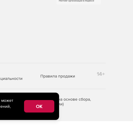
14+
Правила продажи
циальности
редоставления информации на основе сбора,
e может
рритории Российской Федерации)
OK
ений,