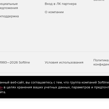
пециальные
Вход в ЛК партнера
редложения
О компании
3.9
CSP 4.0
CSP 5.0
хподдержка
*
x64**
x64
x64*
x86 / x64**
x86 / x64
4
x64
x64
x64
x86 / x64
x86 / x64
Политика
Условия использования
1993—2026 Softline
конфиден
4
x64
x64
x64
x86 / x64
яются
рекомендательные технологии
(информационные технологии п
ный веб-сайт, вы соглашаетесь с тем, что группа компаний Softlin
предпочтениям пользователей сети «Интернет», находящихся на те
e»
в целях хранения ваших учетных данных, параметров и предпочт
4
x64
x64
йта.
x64
x86 / x64
x86 / x64