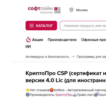
Softline
Москва
КАТАЛОГ
Акции
Производители
Офисные пр
ИИ
Антивирусы и безопасность
Программы для з
КриптоПро CSP (сертификат на
версии 4.0 Lic (для иностран
рабочем месте или сервере
Нет отзывов
Softline - Авторизованный партн
Производитель:
КриптоПро
Прайс-лист
Скоп