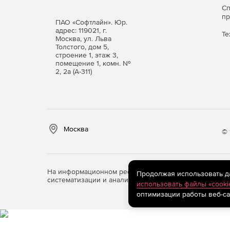
С
п
ПАО «Софтлайн». Юр.
CSP 3.6
CSP 
адрес: 119021, г.
Те
Москва, ул. Льва
Windows Server
x64
Толстого, дом 5,
строение 1, этаж 3,
2016
помещение 1, комн. №
2, 2а (А-311)
Windows 10
x86 / 
Windows Server
x6
2012 R2
Windows 8.1
x86 / 
Москва
© 
Windows Server
x64
x6
2012
Windows 8
x86 / x64
x86 / 
На информационном ресурсе store.softline.ru примен
Продолжая использовать дан
систематизации и анализа сведений, относящихся к 
использовать файлы «cooki
Windows Server
x64 /
x6
оптимизации работы веб-са
2008 R2
itanium
Windows 7
x86 / x64
x86 / 