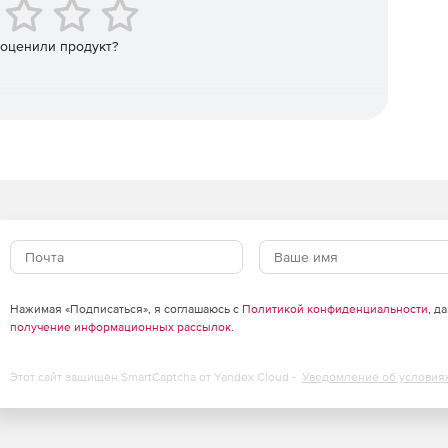
ий правильности функционирования;
 оценили продукт?
в соответствии с регламентом средств защиты.
еализован в соответствии с требованиями ГОСТ Р 34.11-
нология. Криптографическая защита информации.
онной подписи реализованы в соответствии с
.10-2012 «Информационная технология.
оцессы формирования и проверки электронной
Нажимая «Подписаться», я соглашаюсь с
Политикой конфиденциальности
, д
получение информационных рассылок
.
ных и вычисление имитовставки реализованы в
 «Системы обработки информации. Защита
Этот сайт защищен SmartCaptcha от Yandex Cloud -
Уведомление об условия
еспечена возможность генерации с различными