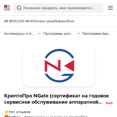
Softline
Поиск
Ме
8 (800) 200-08-60
Запрос цены
Инферит
Блог
Антивирусы и безопасность
Программы для защиты информации
Программа КриптоПро NGate
КриптоПро NGate (сертификат на годовое
сервисное обслуживание аппаратной
еще
платформы), ЦУС 100
Нет отзывов