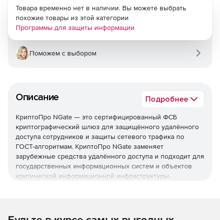
Товара временно нет в наличии. Вы можете выбрать
похожие товары из этой категории
Программы для защиты информации
Поможем с выбором
Описание
Подробнее
КриптоПро NGate — это сертифицированный ФСБ
криптографический шлюз для защищённого удалённого
доступа сотрудников и защиты сетевого трафика по
ГОСТ-алгоритмам. КриптоПро NGate заменяет
зарубежные средства удалённого доступа и подходит для
государственных информационных систем и объектов
критической информационной инфраструктуры.
Назначение КриптоПро NGate
Криптошлюз строит защищённый удалённый доступ
Будьте в курсе самых выгодных