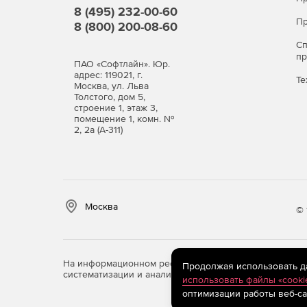
производительность сохраняется даже при боль
8 (495) 232-00-60
Пр
8 (800) 200-08-60
Соответствие нормативным
С
п
Сертификация ФСБ России по классам КС1, КС2 и
ПАО «Софтлайн». Юр.
адрес: 119021, г.
помогают организациям выполнять требования 
Те
Москва, ул. Льва
безопасности.
Толстого, дом 5,
строение 1, этаж 3,
Кому подходит
помещение 1, комн. №
2, 2а (А-311)
Госсектору и объектам критической информ
требований ФСТЭК и ФСБ.
Банкам и финансовым организациям — для з
Москва
© 
Промышленности и телемедицине — для защи
Компаниям с удалёнными сотрудниками — д
На информационном ресурсе store.softline.ru примен
Продолжая использовать дан
виртуальных рабочих столов (VDI).
систематизации и анализа сведений, относящихся к 
использовать файлы «cooki
оптимизации работы веб-са