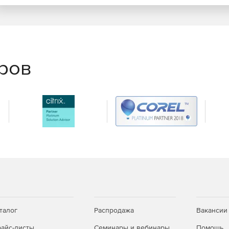
тся по российским алгоритмам ГОСТ Р 34.10-2012, ГОСТ
т несанкционированный доступ к передаваемым данным.
ние
еров
оступа через единую административную консоль.
безопасности для разных групп пользователей.
я
и криптографической защиты информации.
риложениями корпоративной сети.
водительность
талог
Распродажа
Вакансии
исло одновременных подключений, а высокая
айс-листы
Семинары и вебинары
Помощь