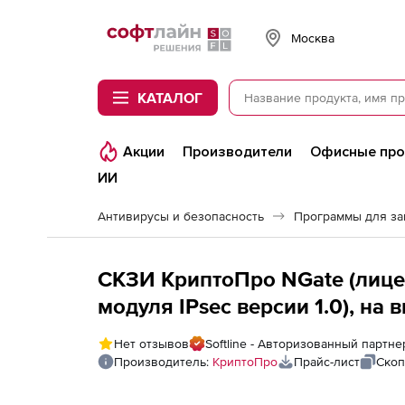
Softline
Москва
КАТАЛОГ
Акции
Производители
Офисные пр
ИИ
Антивирусы и безопасность
Программы для з
СКЗИ КриптоПро NGate (лице
модуля IPsec версии 1.0), на
ограничения по количеству 
Нет отзывов
Softline - Авторизованный партн
Производитель:
КриптоПро
Прайс-лист
Скоп