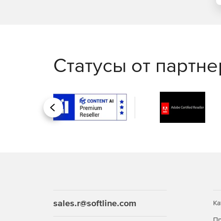
Весь трафик между клиентом и сервером шифруе
Р 34.11-2012 и ГОСТ Р 34.12-2015, что исключае
Централизованное управле
Статусы от партн
Управление пользователями и политиками д
Гибкая настройка правил доступа и политик 
Назад
Совместимость и интеграци
Совместимость с существующими средствам
Интеграция с операционными системами и п
Масштабируемость и произ
sales.r@softline.com
Ка
Инфраструктура масштабируется под большое ч
Пр