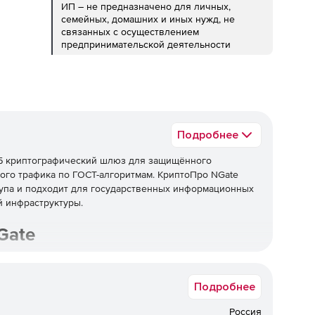
ИП – не предназначено для личных,
семейных, домашних и иных нужд, не
связанных с осуществлением
предпринимательской деятельности
Подробнее
Б криптографический шлюз для защищённого
вого трафика по ГОСТ-алгоритмам. КриптоПро NGate
тупа и подходит для государственных информационных
й инфраструктуры.
Gate
уп сотрудников и сегментирует корпоративную сеть по
КС1, КС2 и КС3. Лицензия КриптоПро NGate закрывает
Подробнее
жные средства организации виртуальных частных сетей.
оПро CSP
.
Россия