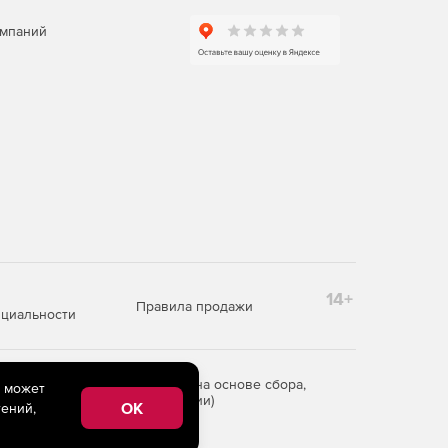
омпаний
14+
Правила продажи
циальности
редоставления информации на основе сбора,
e может
рритории Российской Федерации)
OK
ений,