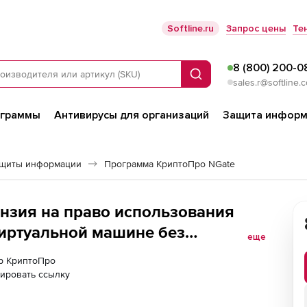
Softline.ru
Запрос цены
Те
8 (800) 200-0
Поиск
sales.r@softline.
ограммы
Антивирусы для организаций
Защита информ
ащиты информации
Программа КриптоПро NGate
нзия на право использования
 виртуальной машине без
еще
процессорных ядер
ер КриптоПро
ировать ссылку