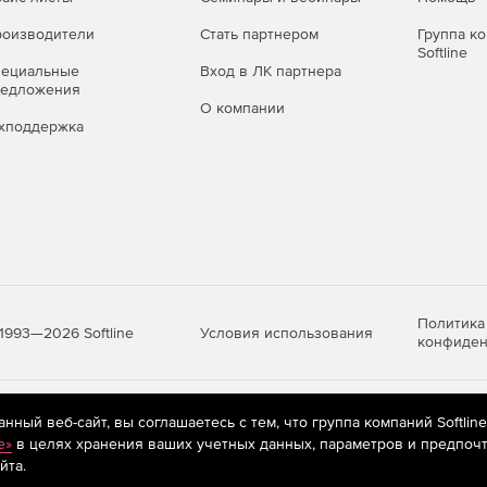
ших объёмах данных.
оизводители
Стать партнером
Группа к
 требованиям
Softline
пециальные
Вход в ЛК партнера
редложения
 КС3 и соответствие требованиям законодательства РФ
О компании
регуляторов и стандартов информационной
хподдержка
ационной инфраструктуры — для выполнения
ащиты дистанционного банковского обслуживания.
Политика
Условия использования
1993—2026 Softline
конфиден
ты каналов между объектами и сервисами.
ля видеоконференцсвязи и инфраструктуры
яются
рекомендательные технологии
(информационные технологии п
ный веб-сайт, вы соглашаетесь с тем, что группа компаний Softlin
предпочтениям пользователей сети «Интернет», находящихся на те
e»
в целях хранения ваших учетных данных, параметров и предпочт
йта.