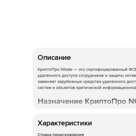
Описание
КриптоПро NGate — это сертифицированный ФС
удалённого доступа сотрудников и защиты сете
заменяет зарубежные средства удалённого дос
систем и объектов критической информационно
Назначение КриптоПро N
Криптошлюз строит защищённый удалённый дост
российским алгоритмам ГОСТ с классами защиты 
Характеристики
задачи, для которых ранее применялись зарубе
Криптографическим ядром шлюза служит
Крипт
Страна происхождения