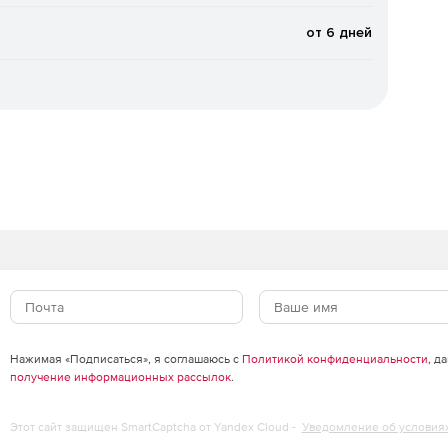
онкретным устройством и сервером организации.
от 6 дней
-Site)
площадки и центры обработки данных в единую
рафией ГОСТ. Система проверяет подлинность
и конфиденциальность передаваемых данных.
нутренним ресурсам организации через общедоступные
там электронной подписи и паролям.
Нажимая «Подписаться», я соглашаюсь с
Политикой конфиденциальности
, д
получение информационных рассылок
.
хранением высокого уровня безопасности.
Этот сайт защищен SmartCaptcha от Yandex Cloud -
Уведомление об условия