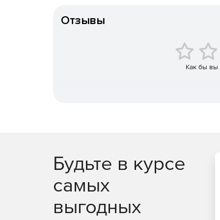
возможность перехода с системы облачной э
Отзывы
поддержка работы с ключами пользователей 
распределенном режиме);
возможность работы с ключами пользователе
Как бы вы
мобильного устройства с поддержкой NFC);
возможность работы с локальными ключами 
КриптоПро Ключ Lite);
возможность использования стандартного ин
дополнительного модуля облачного провайд
КриптоПро CSP версии 5.0 для обеспечения
Будьте в курсе
возможность применения различных схем про
включая интеграцию со сторонними центрам
самых
OAuth 2.0. (в т.ч. с корпоративным доменом 
выгодных