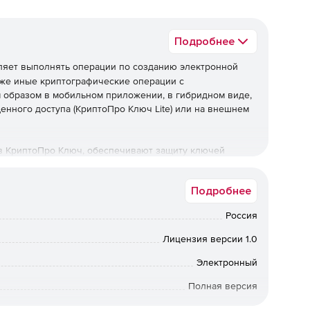
Подробнее
яет выполнять операции по созданию электронной
кже иные криптографические операции с
образом в мобильном приложении, в гибридном виде,
нного доступа (КриптоПро Ключ Lite) или на внешнем
в КриптоПро Ключ, обеспечивают защиту ключей
го устройства. Ключи подписи не появляются в
 в один момент времени, все операции с ними
Подробнее
Россия
Лицензия версии 1.0
та;
Электронный
рованной электронной подписи (требуется установка
Полная версия
еречисленных в эксплуатационной документации);
3 мес.