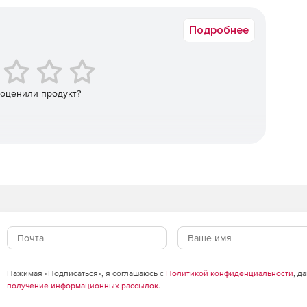
лектронной подписи КриптоПро DSS 2.0;
Подробнее
на мобильном устройстве (в том числе в
й на внешнем носителе (NFC-токене, при наличии
 оценили продукт?
пользователей в режиме упрощенного доступа (режим
терфейса криптографии (CryptoAPI) с помощью
ера КриптоПро Cloud CSP на базе криптопровайдера
 совместимости с традиционными приложениями;
верки подлинности (аутентификации) пользователя,
и идентификации по протоколу открытой авторизации
на базе служб каталогов MS AD и OpenLDAP).
Нажимая «Подписаться», я соглашаюсь с
Политикой конфиденциальности
, д
получение информационных рассылок
.