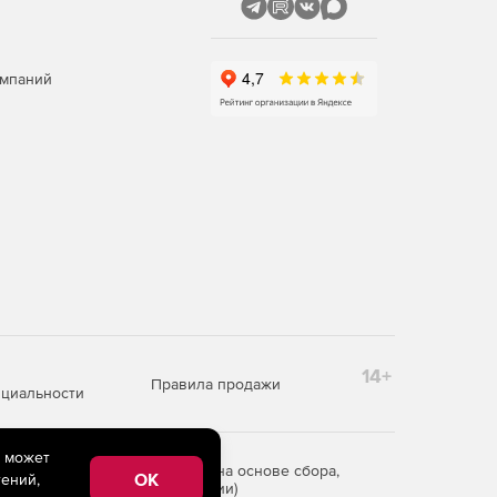
омпаний
14+
Правила продажи
циальности
e может
редоставления информации на основе сбора,
OK
ений,
рритории Российской Федерации)