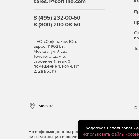
sales.r@softline.com
Ка
Пр
8 (495) 232-00-60
Пр
8 (800) 200-08-60
С
п
ПАО «Софтлайн». Юр.
адрес: 119021, г.
Те
Москва, ул. Льва
Толстого, дом 5,
строение 1, этаж 3,
помещение 1, комн. №
2, 2а (А-311)
Москва
© 
Продолжая использовать дан
На информационном ресурсе store.softline.ru примен
использовать файлы «cooki
систематизации и анализа сведений, относящихся к 