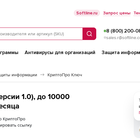
Softline.ru
Запрос цены
Те
8 (800) 200-0
Поиск
sales.r@softline.
ограммы
Антивирусы для организаций
Защита информ
ащиты информации
КриптоПро Ключ
рсии 1.0), до 10000
есяца
ер КриптоПро
ировать ссылку