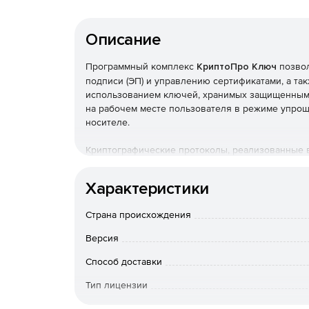
Описание
Программный комплекс
КриптоПро Ключ
позвол
подписи (ЭП) и управлению сертификатами, а та
использованием ключей, хранимых защищенным 
на рабочем месте пользователя в режиме упроще
носителе.
Криптографические протоколы, реализованные 
подписи даже в случае компрометации мобильно
открытом виде на устройствах пользователей ни
Характеристики
производятся распределенным образом.
Страна происхождения
Ключевые возможности:
Версия
создание подписи документов любого форма
Способ доставки
возможность создания усиленной квалифици
Тип лицензии
соответствующих клиентских компонентов, п
Срок действия