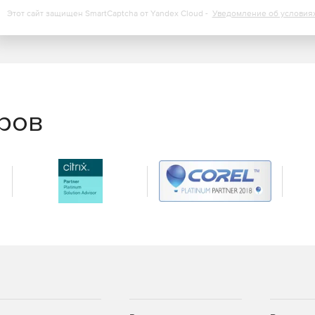
Этот сайт защищен SmartCaptcha от Yandex Cloud -
Уведомление об условия
еров