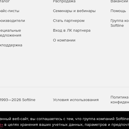
талог
Распродажа
Вакансии
айс-листы
Семинары и вебинары
Помощь
оизводители
Стать партнером
Группа к
Softline
пециальные
Вход в ЛК партнера
редложения
О компании
хподдержка
Политика
Условия использования
1993—2026 Softline
конфиден
ный веб-сайт, вы соглашаетесь с тем, что группа компаний Softlin
яются
рекомендательные технологии
(информационные технологии п
e»
в целях хранения ваших учетных данных, параметров и предпочт
предпочтениям пользователей сети «Интернет», находящихся на те