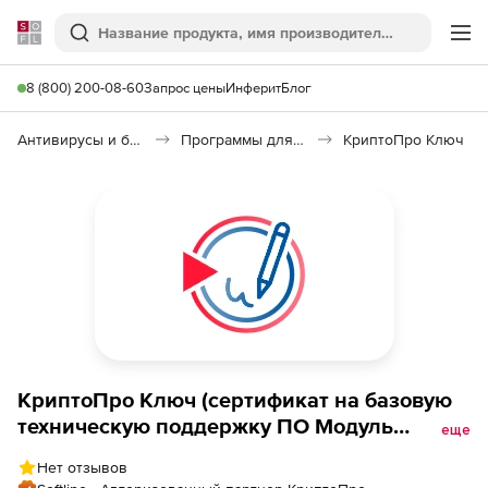
Softline
Поиск
Ме
8 (800) 200-08-60
Запрос цены
Инферит
Блог
Антивирусы и безопасность
Программы для защиты информации
КриптоПро Ключ
КриптоПро Ключ (сертификат на базовую
техническую поддержку ПО Модуль
еще
аутентификации мобильных приложений
Нет отзывов
на 1 год), до 1 000 пользователей