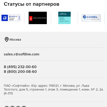
Статусы от партнеров
возможность работы с ключами пользователей на
внешнем носителе (NFC-токене, при наличии
мобильного устройства с поддержкой NFC);
возможность работы с локальными ключами
пользователей в режиме упрощенного доступа
(режим КриптоПро Ключ Lite);
Москва
возможность использования стандартного
интерфейса криптографии (CryptoAPI) с помощью
дополнительного модуля облачного провайдера
sales.r@softline.com
КриптоПро Cloud CSP на базе криптопровайдера
КриптоПро CSP версии 5.0 для обеспечения
8 (495) 232-00-60
совместимости с традиционными приложениями;
8 (800) 200-08-60
возможность применения различных схем проверки
подлинности (аутентификации) пользователя, включая
ПАО «Софтлайн». Юр. адрес: 119021, г. Москва, ул. Льва
интеграцию со сторонними центрами идентификации
Толстого, дом 5, строение 1, этаж 3, помещение 1, комн. № 2, 2а
по протоколу открытой авторизации OAuth 2.0. (в т.ч. с
(А-311)
корпоративным доменом на базе служб каталогов MS
AD и OpenLDAP).