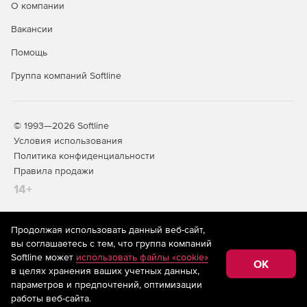
О компании
Вакансии
Помощь
Группа компаний Softline
© 1993—2026 Softline
Условия использования
Политика конфиденциальности
Правила продажи
14+
Продолжая использовать данный веб-сайт,
На информационном ресурсе store.softline.ru применяются
вы соглашаетесь с тем, что группа компаний
рекомендательные технологии
(информационные технологии
Softline может
использовать файлы «cookie»
предоставления информации на основе сбора,
OK
в целях хранения ваших учетных данных,
систематизации и анализа сведений, относящихся к
предпочтениям пользователей сети «Интернет»,
параметров и предпочтений, оптимизации
находящихся на территории Российской Федерации)
работы веб-сайта.