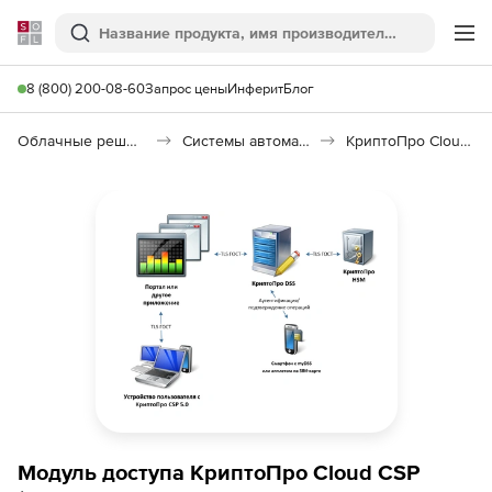
Softline
Поиск
Ме
8 (800) 200-08-60
Запрос цены
Инферит
Блог
Облачные решения (SaaS)
Системы автоматизации (SaaS)
КриптоПро Cloud CSP
Модуль доступа КриптоПро Cloud CSP