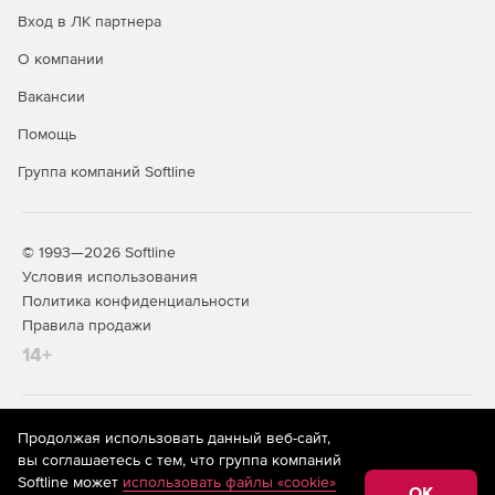
Вход в ЛК партнера
О компании
Вакансии
Помощь
Группа компаний Softline
© 1993—2026 Softline
Условия использования
Политика конфиденциальности
Правила продажи
14+
На информационном ресурсе store.softline.ru применяются
Продолжая использовать данный веб-сайт,
рекомендательные технологии
(информационные технологии
вы соглашаетесь с тем, что группа компаний
предоставления информации на основе сбора,
Softline может
использовать файлы «cookie»
систематизации и анализа сведений, относящихся к
OK