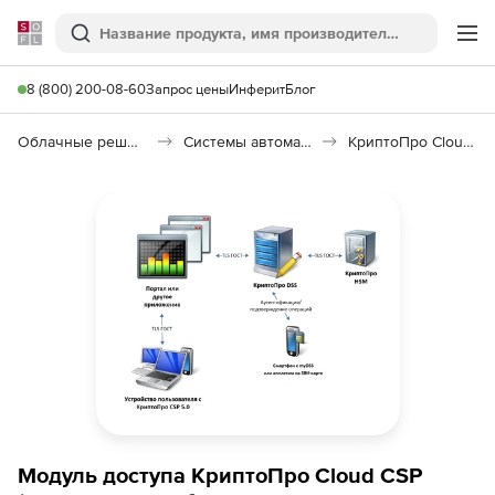
Softline
Поиск
Ме
8 (800) 200-08-60
Запрос цены
Инферит
Блог
Облачные решения (SaaS)
Системы автоматизации (SaaS)
КриптоПро Cloud CSP
Модуль доступа КриптоПро Cloud CSP