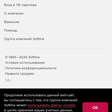
Вход в ЛК партнера
О компании
Вакансии
Помощь
Группа компаний Softline
© 1993—2026 Softline
Условия использования
Политика конфиденциальности
Правила продажи
14+
Продолжая использовать данный веб-сайт,
На информационном ресурсе store.softline.ru применяются
вы соглашаетесь с тем, что группа компаний
рекомендательные технологии
(информационные технологии
Softline может
использовать файлы «cookie»
предоставления информации на основе сбора,
OK
в целях хранения ваших учетных данных,
систематизации и анализа сведений, относящихся к