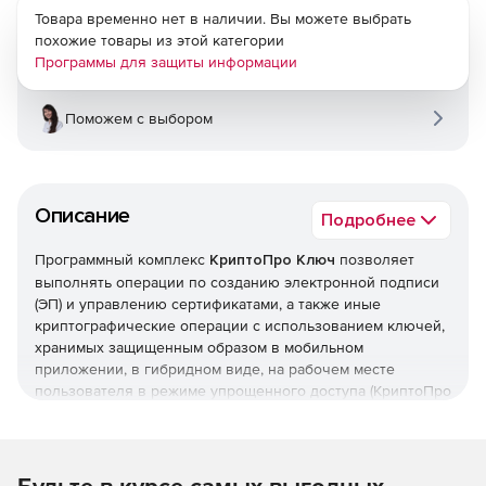
Товара временно нет в наличии. Вы можете выбрать
похожие товары из этой категории
Программы для защиты информации
Поможем с выбором
Описание
Подробнее
Программный комплекс
КриптоПро Ключ
позволяет
выполнять операции по созданию электронной подписи
(ЭП) и управлению сертификатами, а также иные
криптографические операции с использованием ключей,
хранимых защищенным образом в мобильном
приложении, в гибридном виде, на рабочем месте
пользователя в режиме упрощенного доступа (КриптоПро
Ключ Lite) или на внешнем носителе.
Криптографические протоколы, реализованные в
КриптоПро Ключ, обеспечивают защиту ключей подписи