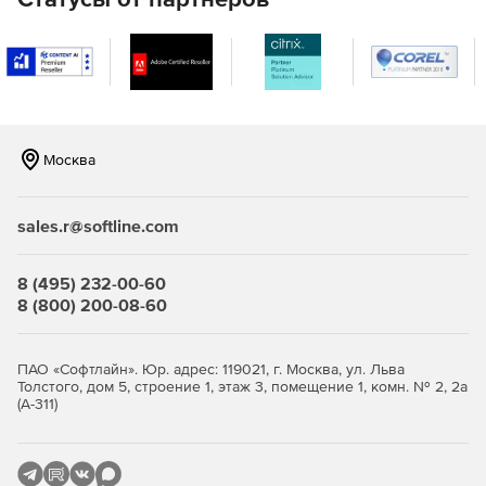
возможность работы с ключами пользователей на
внешнем носителе (NFC-токене, при наличии
мобильного устройства с поддержкой NFC);
возможность работы с локальными ключами
пользователей в режиме упрощенного доступа
(режим КриптоПро Ключ Lite);
Москва
возможность использования стандартного
интерфейса криптографии (CryptoAPI) с помощью
дополнительного модуля облачного провайдера
sales.r@softline.com
КриптоПро Cloud CSP на базе криптопровайдера
КриптоПро CSP версии 5.0 для обеспечения
8 (495) 232-00-60
совместимости с традиционными приложениями;
8 (800) 200-08-60
возможность применения различных схем проверки
подлинности (аутентификации) пользователя, включая
ПАО «Софтлайн». Юр. адрес: 119021, г. Москва, ул. Льва
интеграцию со сторонними центрами идентификации
Толстого, дом 5, строение 1, этаж 3, помещение 1, комн. № 2, 2а
по протоколу открытой авторизации OAuth 2.0. (в т.ч. с
(А-311)
корпоративным доменом на базе служб каталогов MS
AD и OpenLDAP).