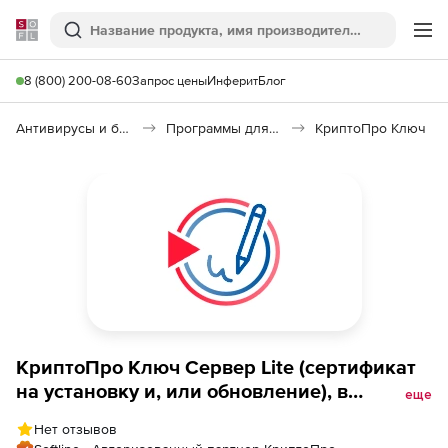
Softline
Поиск
Ме
8 (800) 200-08-60
Запрос цены
Инферит
Блог
Антивирусы и безопасность
Программы для защиты информации
КриптоПро Ключ
КриптоПро Ключ Сервер Lite (сертификат
на установку и, или обновление), в
еще
кластерной конфигурации на двух
Нет отзывов
серверах