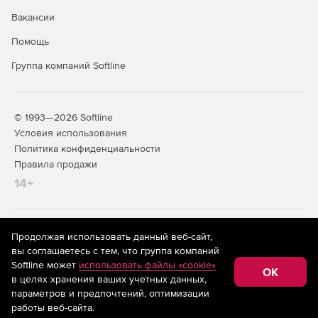
Вакансии
Помощь
Группа компаний Softline
© 1993—2026 Softline
Условия использования
Политика конфиденциальности
Правила продажи
14+
На информационном ресурсе store.softline.ru применяются
Продолжая использовать данный веб-сайт,
рекомендательные технологии
(информационные технологии
вы соглашаетесь с тем, что группа компаний
предоставления информации на основе сбора,
Softline может
использовать файлы «cookie»
систематизации и анализа сведений, относящихся к
OK
в целях хранения ваших учетных данных,
предпочтениям пользователей сети «Интернет»,
находящихся на территории Российской Федерации)
параметров и предпочтений, оптимизации
работы веб-сайта.