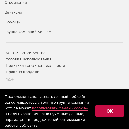
О компании
Вакансии
Помощь
Группа компаний Softline
© 1993—2026 Softline
Условия использования
Политика конфиденциальности
Правила продажи
14+
Продолжая использовать данный веб-сайт,
На информационном ресурсе store.softline.ru применяются
вы соглашаетесь с тем, что группа компаний
рекомендательные технологии
(информационные технологии
Softline может
использовать файлы «cookie»
предоставления информации на основе сбора,
OK
в целях хранения ваших учетных данных,
систематизации и анализа сведений, относящихся к
предпочтениям пользователей сети «Интернет»,
параметров и предпочтений, оптимизации
находящихся на территории Российской Федерации)
работы веб-сайта.