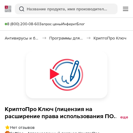
Softline
Поиск
Ме
8 (800) 200-08-60
Запрос цены
Инферит
Блог
Антивирусы и безопасность
Программы для защиты информации
КриптоПро Ключ
КриптоПро Ключ (лицензия на
расширение права использования ПО
еще
Модуль аутентификации мобильных
Нет отзывов
приложений для версии 1.0), на 100