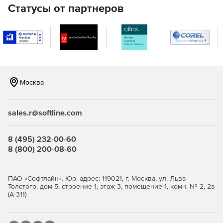
Статусы от партнеров
возможность работы с ключами пользователей на
внешнем носителе (NFC-токене, при наличии
мобильного устройства с поддержкой NFC);
возможность работы с локальными ключами
пользователей в режиме упрощенного доступа
(режим КриптоПро Ключ Lite);
Москва
возможность использования стандартного
интерфейса криптографии (CryptoAPI) с помощью
дополнительного модуля облачного провайдера
sales.r@softline.com
КриптоПро Cloud CSP на базе криптопровайдера
КриптоПро CSP версии 5.0 для обеспечения
8 (495) 232-00-60
совместимости с традиционными приложениями;
8 (800) 200-08-60
возможность применения различных схем проверки
подлинности (аутентификации) пользователя, включая
ПАО «Софтлайн». Юр. адрес: 119021, г. Москва, ул. Льва
интеграцию со сторонними центрами идентификации
Толстого, дом 5, строение 1, этаж 3, помещение 1, комн. № 2, 2а
по протоколу открытой авторизации OAuth 2.0. (в т.ч. с
(А-311)
корпоративным доменом на базе служб каталогов MS
AD и OpenLDAP).