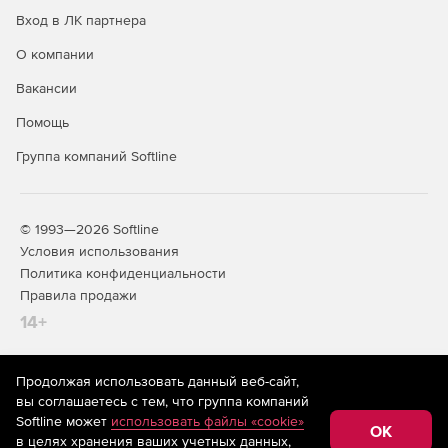
Вход в ЛК партнера
О компании
Вакансии
Помощь
Группа компаний Softline
© 1993—2026 Softline
Условия использования
Политика конфиденциальности
Правила продажи
14+
Продолжая использовать данный веб-сайт,
На информационном ресурсе store.softline.ru применяются
вы соглашаетесь с тем, что группа компаний
рекомендательные технологии
(информационные технологии
Softline может
использовать файлы «cookie»
предоставления информации на основе сбора,
OK
в целях хранения ваших учетных данных,
систематизации и анализа сведений, относящихся к