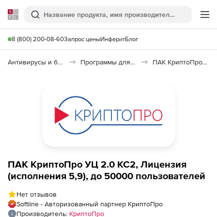
Softline
Поиск
Ме
8 (800) 200-08-60
Запрос цены
Инферит
Блог
Антивирусы и безопасность
Программы для защиты информации
ПАК КриптоПро УЦ 2.0 КС2
ПАК КриптоПро УЦ 2.0 КС2, Лицензия
(исполнения 5,9), до 50000 пользователей
Нет отзывов
Softline - Авторизованный партнер КриптоПро
Производитель:
КриптоПро