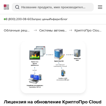
Softline
Поиск
Ме
8 (800) 200-08-60
Запрос цены
Инферит
Блог
Облачные решения (SaaS)
Системы автоматизации (SaaS)
КриптоПро Cloud CSP
Лицензия на обновление КриптоПро Cloud