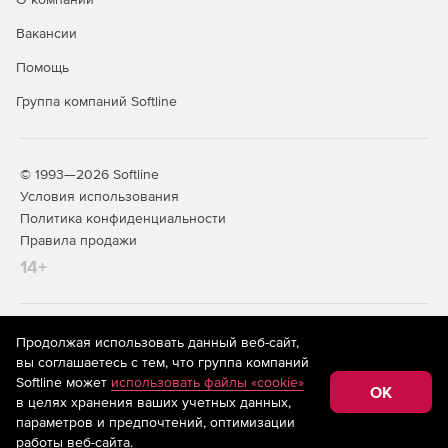
Вакансии
Помощь
Группа компаний Softline
© 1993—2026 Softline
Условия использования
Политика конфиденциальности
Правила продажи
14+
На информационном ресурсе store.softline.ru применяются
Продолжая использовать данный веб-сайт,
рекомендательные технологии
(информационные технологии
вы соглашаетесь с тем, что группа компаний
предоставления информации на основе сбора,
Softline может
использовать файлы «cookie»
систематизации и анализа сведений, относящихся к
OK
в целях хранения ваших учетных данных,
предпочтениям пользователей сети «Интернет»,
находящихся на территории Российской Федерации)
параметров и предпочтений, оптимизации
работы веб-сайта.