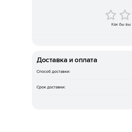
поддержка работы с ключами пользователей 
распределенном режиме);
возможность работы с ключами пользователе
Как бы вы
мобильного устройства с поддержкой NFC);
возможность работы с локальными ключами 
КриптоПро Ключ Lite);
Доставка и оплата
возможность использования стандартного ин
дополнительного модуля облачного провайд
КриптоПро CSP версии 5.0 для обеспечения
Способ доставки:
возможность применения различных схем про
Срок доставки:
включая интеграцию со сторонними центрам
OAuth 2.0. (в т.ч. с корпоративным доменом 