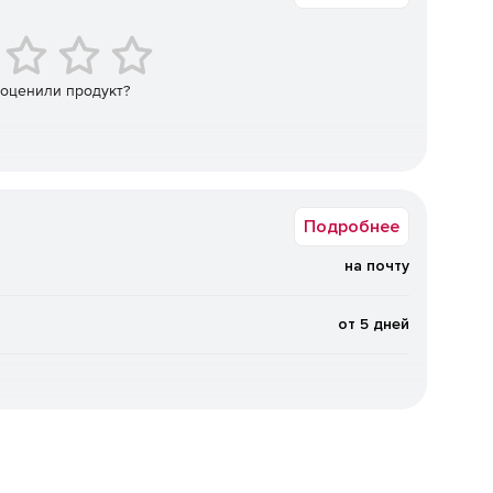
на мобильном устройстве (в том числе в
й на внешнем носителе (NFC-токене, при наличии
 оценили продукт?
пользователей в режиме упрощенного доступа (режим
терфейса криптографии (CryptoAPI) с помощью
Подробнее
ера КриптоПро Cloud CSP на базе криптопровайдера
 совместимости с традиционными приложениями;
на почту
верки подлинности (аутентификации) пользователя,
от 5 дней
и идентификации по протоколу открытой авторизации
на базе служб каталогов MS AD и OpenLDAP).