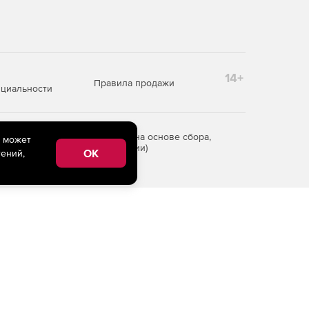
14+
Правила продажи
циальности
редоставления информации на основе сбора,
e может
рритории Российской Федерации)
OK
ений,