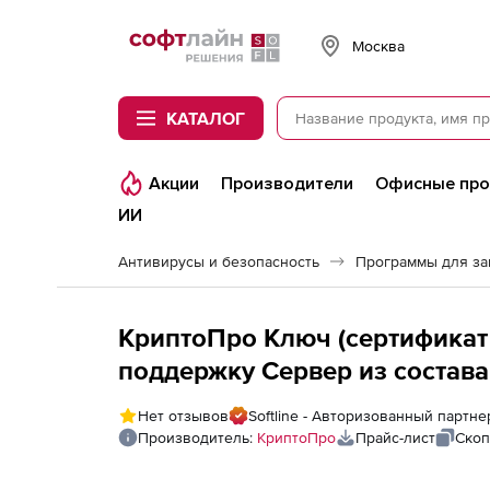
Softline
Москва
КАТАЛОГ
Акции
Производители
Офисные пр
ИИ
Антивирусы и безопасность
Программы для з
КриптоПро Ключ (сертификат
поддержку Сервер из состава
четырёх серверах), до 10 000
Нет отзывов
Softline - Авторизованный партн
Производитель:
КриптоПро
Прайс-лист
Скоп