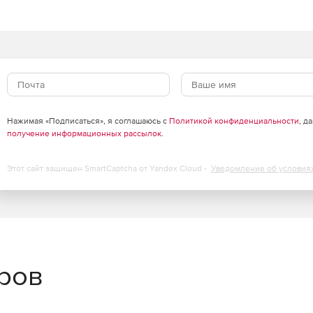
Нажимая «Подписаться», я соглашаюсь с
Политикой конфиденциальности
, д
получение информационных рассылок
.
Этот сайт защищен SmartCaptcha от Yandex Cloud -
Уведомление об условия
еров