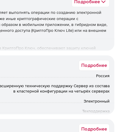
Подробнее
яет выполнять операции по созданию электронной
кже иные криптографические операции с
образом в мобильном приложении, в гибридном виде,
нного доступа (КриптоПро Ключ Lite) или на внешнем
в КриптоПро Ключ, обеспечивают защиту ключей
го устройства. Ключи подписи не появляются в
 в один момент времени, все операции с ними
Подробнее
Россия
расширенную техническую поддержку Сервер из состава
та;
в кластерной конфигурации на четырёх серверах
Электронный
рованной электронной подписи (требуется установка
еречисленных в эксплуатационной документации);
Техподдержка
лектронной подписи КриптоПро DSS 2.0;
Коммерческая
Подробнее