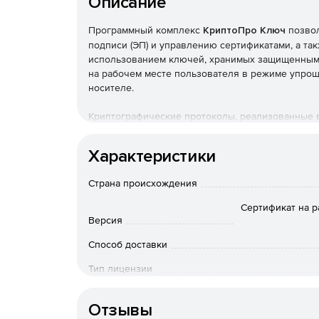
Описание
Программный комплекс
КриптоПро Ключ
позвол
подписи (ЭП) и управлению сертификатами, а та
использованием ключей, хранимых защищенным 
на рабочем месте пользователя в режиме упроще
носителе.
Криптографические протоколы, реализованные 
подписи даже в случае компрометации мобильно
открытом виде на устройствах пользователей ни
Характеристики
производятся распределенным образом.
Страна происхождения
Ключевые возможности:
Сертификат на 
создание подписи документов любого форма
Версия
Способ доставки
возможность создания усиленной квалифици
соответствующих клиентских компонентов, п
Тип лицензии
Тип организации
возможность перехода с системы облачной э
Отзывы