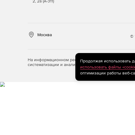
2, 2а (А-311)
Москва
© 
На информационном ресурсе store.softline.ru примен
Продолжая использовать дан
систематизации и анализа сведений, относящихся к 
использовать файлы «cooki
оптимизации работы веб-са