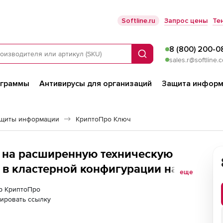
Softline.ru
Запрос цены
Те
8 (800) 200-0
Поиск
sales.r@softline.
ограммы
Антивирусы для организаций
Защита информ
ащиты информации
КриптоПро Ключ
 на расширенную техническую
 в кластерной конфигурации на
еще
 пользователей
ер КриптоПро
ировать ссылку