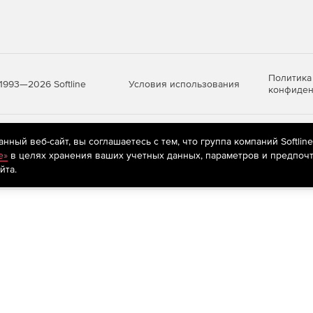
Политика
Условия использования
1993—2026 Softline
конфиден
яются
рекомендательные технологии
(информационные технологии п
ный веб-сайт, вы соглашаетесь с тем, что группа компаний Softlin
предпочтениям пользователей сети «Интернет», находящихся на те
e»
в целях хранения ваших учетных данных, параметров и предпочт
йта.