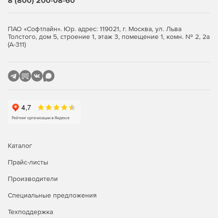
8 (800) 200-08-60
подлинности (аутентификации) пользователя, включая
интеграцию со сторонними центрами идентификации
по протоколу открытой авторизации OAuth 2.0. (в т.ч. с
ПАО «Софтлайн». Юр. адрес: 119021, г. Москва, ул. Льва
корпоративным доменом на базе служб каталогов MS
Толстого, дом 5, строение 1, этаж 3, помещение 1, комн. № 2, 2а
AD и OpenLDAP).
(А-311)
Каталог
Прайс-листы
Производители
Специальные предложения
Техподдержка