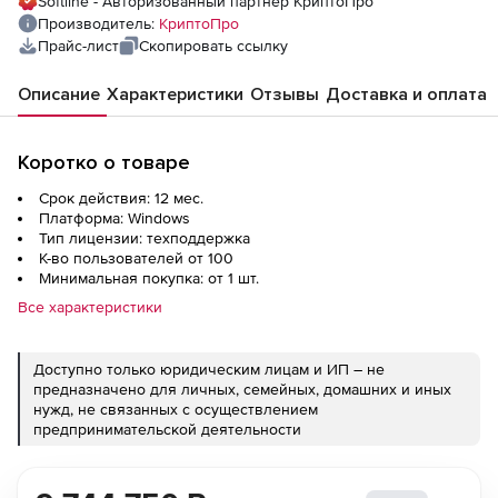
Softline - Авторизованный партнер КриптоПро
серверах сроком на 1 год), до 100 000
Производитель:
КриптоПро
пользователей
Прайс-лист
Скопировать ссылку
Описание
Характеристики
Отзывы
Доставка и оплата
Коротко о товаре
Срок действия: 12 мес.
Платформа: Windows
Тип лицензии: техподдержка
К-во пользователей от 100
Минимальная покупка: от 1 шт.
Все характеристики
Доступно только юридическим лицам и ИП – не
предназначено для личных, семейных, домашних и иных
нужд, не связанных с осуществлением
предпринимательской деятельности