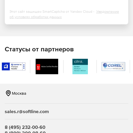
электронной подписи КриптоПро DSS 2.0;
Этот сайт защищен SmartCaptcha от Yandex Cloud -
Уведомление
поддержка работы с ключами пользователей на
об условиях обработки данных
мобильном устройстве (в том числе в
распределенном режиме);
возможность работы с ключами пользователей на
внешнем носителе (NFC-токене, при наличии
Статусы от партнеров
мобильного устройства с поддержкой NFC);
возможность работы с локальными ключами
пользователей в режиме упрощенного доступа
(режим КриптоПро Ключ Lite);
возможность использования стандартного
Москва
интерфейса криптографии (CryptoAPI) с помощью
дополнительного модуля облачного провайдера
КриптоПро Cloud CSP на базе криптопровайдера
sales.r@softline.com
КриптоПро CSP версии 5.0 для обеспечения
совместимости с традиционными приложениями;
8 (495) 232-00-60
возможность применения различных схем проверки