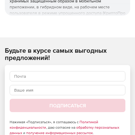
хранимых защищенным образом в мобильном
приложении, в гибридном виде, на рабочем месте
пользователя в режиме упрощенного доступа (КриптоПро
Ключ Lite) или на внешнем носителе.
Криптографические протоколы, реализованные в
КриптоПро Ключ, обеспечивают защиту ключей подписи
даже в случае компрометации мобильного устройства.
Будьте в курсе самых выгодных
Ключи подписи не появляются в открытом виде на
устройствах пользователей ни в один момент времени,
предложений!
все операции с ними производятся распределенным
образом.
Ключевые возможности:
создание подписи документов любого формата;
возможность создания усиленной
ПОДПИСАТЬСЯ
квалифицированной электронной подписи (требуется
установка соответствующих клиентских компонентов,
перечисленных в эксплуатационной документации);
Нажимая «Подписаться», я соглашаюсь с
Политикой
конфиденциальности
, даю согласие на
обработку персональных
данных
и
получение информационных рассылок
.
возможность перехода с системы облачной