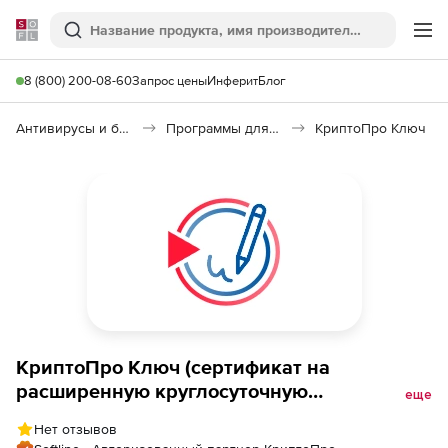
Softline
Поиск
Ме
8 (800) 200-08-60
Запрос цены
Инферит
Блог
Антивирусы и безопасность
Программы для защиты информации
КриптоПро Ключ
КриптоПро Ключ (сертификат на
расширенную круглосуточную
еще
техническую поддержку Сервер из состава
Нет отзывов
в кластерной конфигурации на двух