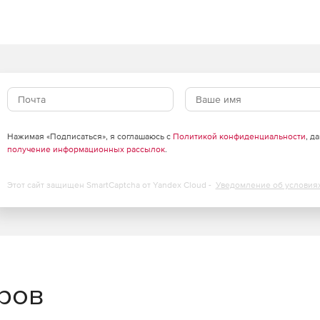
Нажимая «Подписаться», я соглашаюсь с
Политикой конфиденциальности
, д
получение информационных рассылок
.
Этот сайт защищен SmartCaptcha от Yandex Cloud -
Уведомление об условия
еров