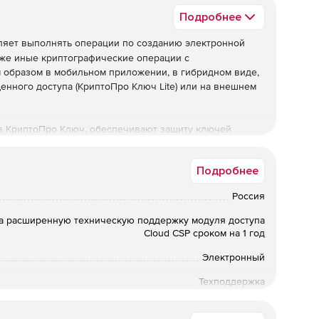
Подробнее
яет выполнять операции по созданию электронной
кже иные криптографические операции с
образом в мобильном приложении, в гибридном виде,
нного доступа (КриптоПро Ключ Lite) или на внешнем
в КриптоПро Ключ, обеспечивают защиту ключей
го устройства. Ключи подписи не появляются в
 в один момент времени, все операции с ними
Подробнее
Россия
а расширенную техническую поддержку модуля доступа
та;
Cloud CSP сроком на 1 год
Электронный
рованной электронной подписи (требуется установка
еречисленных в эксплуатационной документации);
Техподдержка
лектронной подписи КриптоПро DSS 2.0;
12 мес.