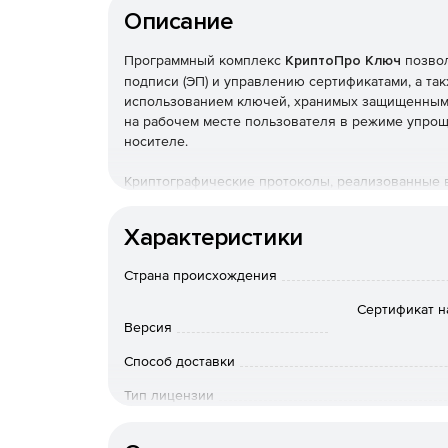
Описание
Программный комплекс
КриптоПро Ключ
позвол
подписи (ЭП) и управлению сертификатами, а та
использованием ключей, хранимых защищенным 
на рабочем месте пользователя в режиме упроще
носителе.
Криптографические протоколы, реализованные 
подписи даже в случае компрометации мобильно
открытом виде на устройствах пользователей ни
Характеристики
производятся распределенным образом.
Страна происхождения
Ключевые возможности:
Сертификат н
создание подписи документов любого форма
Версия
Способ доставки
возможность создания усиленной квалифици
соответствующих клиентских компонентов, п
Тип лицензии
Срок действия
возможность перехода с системы облачной э