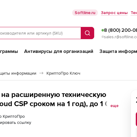
Softline.ru
Запрос цены
Те
8 (800) 200-0
Поиск
sales.r@softline.
ограммы
Антивирусы для организаций
Защита информ
ащиты информации
КриптоПро Ключ
 на расширенную техническую
ud CSP сроком на 1 год), до 1 000
еще
ер КриптоПро
ировать ссылку