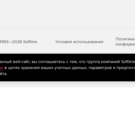
Политика
Условия использования
1993—2026 Softline
конфиден
ный веб-сайт, вы соглашаетесь с тем, что группа компаний Softlin
яются
рекомендательные технологии
(информационные технологии п
e»
в целях хранения ваших учетных данных, параметров и предпочт
предпочтениям пользователей сети «Интернет», находящихся на те
йта.