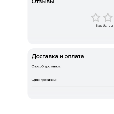
Отзывы
поддержка работы с ключами пользователей 
распределенном режиме);
возможность работы с ключами пользователе
Как бы вы
мобильного устройства с поддержкой NFC);
возможность работы с локальными ключами 
КриптоПро Ключ Lite);
Доставка и оплата
возможность использования стандартного ин
дополнительного модуля облачного провайд
КриптоПро CSP версии 5.0 для обеспечения
Способ доставки:
возможность применения различных схем про
Срок доставки:
включая интеграцию со сторонними центрам
OAuth 2.0. (в т.ч. с корпоративным доменом 