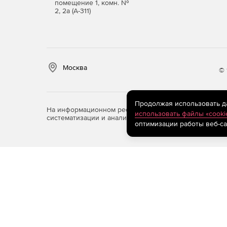
помещение 1, комн. №
2, 2а (А-311)
Москва
© 
Продолжая использовать дан
На информационном ресурсе store.softline.ru примен
использовать файлы «cooki
систематизации и анализа сведений, относящихся к 
оптимизации работы веб-са