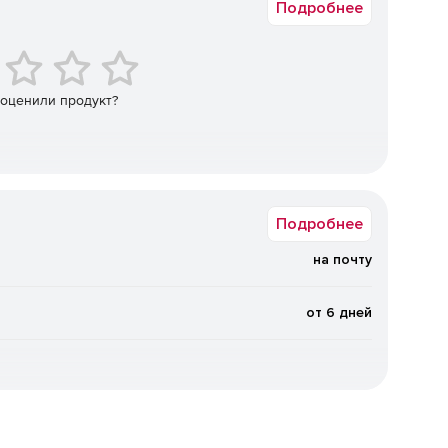
Подробнее
на мобильном устройстве (в том числе в
й на внешнем носителе (NFC-токене, при наличии
 оценили продукт?
пользователей в режиме упрощенного доступа (режим
терфейса криптографии (CryptoAPI) с помощью
Подробнее
ера КриптоПро Cloud CSP на базе криптопровайдера
 совместимости с традиционными приложениями;
на почту
верки подлинности (аутентификации) пользователя,
от 6 дней
и идентификации по протоколу открытой авторизации
на базе служб каталогов MS AD и OpenLDAP).