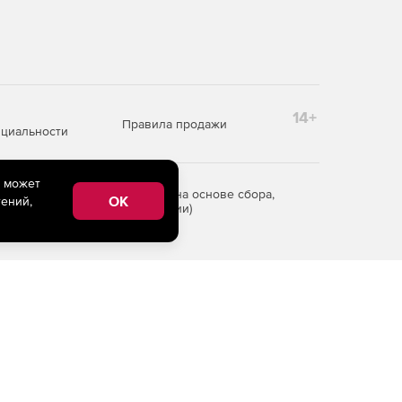
14+
Правила продажи
циальности
e может
редоставления информации на основе сбора,
OK
ений,
рритории Российской Федерации)