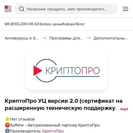
Softline
Поиск
Ме
8 (800) 200-08-60
Запрос цены
Инферит
Блог
Антивирусы и безопасность
Программы для защиты информации
Дополнительные компоненты ПАК КриптоПро УЦ 2.0 КС2
КриптоПро УЦ версии 2.0 (сертификат на
расширенную техническую поддержку
еще
ПАК Удостоверяющий центр, Исполнение
Нет отзывов
15 класс КС2 Lite в кластерной
Softline - Авторизованный партнер КриптоПро
конфигурации на двух комплексах ЭВМ на
Производитель:
КриптоПро