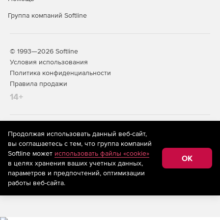
Группа компаний Softline
© 1993—2026 Softline
Условия использования
Политика конфиденциальности
Правила продажи
14+
На информационном ресурсе store.softline.ru применяются
Продолжая использовать данный веб-сайт,
рекомендательные технологии
(информационные технологии
вы соглашаетесь с тем, что группа компаний
предоставления информации на основе сбора,
Softline может
использовать файлы «cookie»
систематизации и анализа сведений, относящихся к
OK
в целях хранения ваших учетных данных,
предпочтениям пользователей сети «Интернет»,
находящихся на территории Российской Федерации)
параметров и предпочтений, оптимизации
работы веб-сайта.