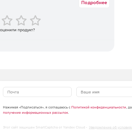
Подробнее
.
ких устройств.
 оценили продукт?
ооборудованием.
тся электрооборудование.
ий.
им от действия тока.
Нажимая «Подписаться», я соглашаюсь с
Политикой конфиденциальности
, д
получение информационных рассылок
.
й смерти.
Этот сайт защищен SmartCaptcha от Yandex Cloud -
Уведомление об условия
дца и безвентиляционной реанимации.