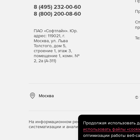
Пр
8 (495) 232-00-60
Пр
8 (800) 200-08-60
С
п
ПАО «Софтлайн». Юр.
адрес: 119021, г.
Те
Москва, ул. Льва
Толстого, дом 5,
строение 1, этаж 3,
помещение 1, комн. №
2, 2а (А-311)
Москва
© 
На информационном ресурсе store.softline.ru примен
Продолжая использовать дан
систематизации и анализа сведений, относящихся к 
использовать файлы «cooki
оптимизации работы веб-са