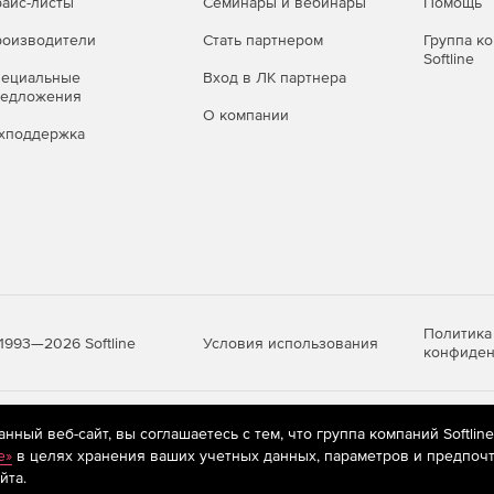
айс-листы
Семинары и вебинары
Помощь
оизводители
Стать партнером
Группа к
Softline
пециальные
Вход в ЛК партнера
редложения
О компании
хподдержка
Политика
Условия использования
1993—2026 Softline
конфиден
яются
рекомендательные технологии
(информационные технологии п
ный веб-сайт, вы соглашаетесь с тем, что группа компаний Softlin
предпочтениям пользователей сети «Интернет», находящихся на те
e»
в целях хранения ваших учетных данных, параметров и предпочт
йта.