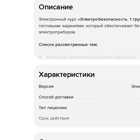
Описание
Электронный курс
«Электробезопасность. 1 гру
тестовыми заданиями, который обеспечивает бе
электроприборов.
Список рассмотренных тем:
Категории электротехнического персонала.
Квалификационные группы по электробезопа
Характеристики
Периодичность очередной проверки знаний.
Версия
Эле
Способ доставки
Общие требования.
Тип лицензии
Обязанности неэлектротехнического персон
Срок действия
Воздействие электрического тока на организ
Тип организации
Виды поражения электрическим током.