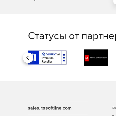
Правила проведения вдоха ИВЛ способом «из
Статусы от партн
Назад
sales.r@softline.com
Ка