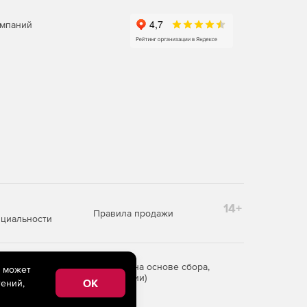
омпаний
14+
Правила продажи
циальности
редоставления информации на основе сбора,
e может
рритории Российской Федерации)
OK
ений,