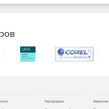
о рта в рот».
еров
талог
Распродажа
Вакансии