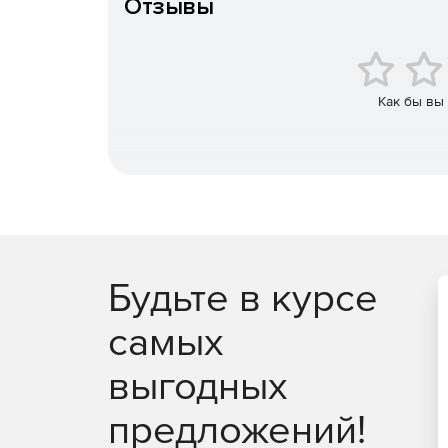
Отзывы
Факторы, влияющие на тяжесть электротравм
Внешние признаки неисправности электричес
Как бы вы
Классы оборудования с внешним питанием.
Запрещенные действия при работе с электр
Требования к помещениям, где эксплуатируе
Запрещенные действия при уборке помещен
Будьте в курсе
Порядок оказания первой помощи пострадавш
самых
Меры первой помощи.
выгодных
Правила определения признаков клиническо
предложений!
Правила проведения непрямого массажа сер