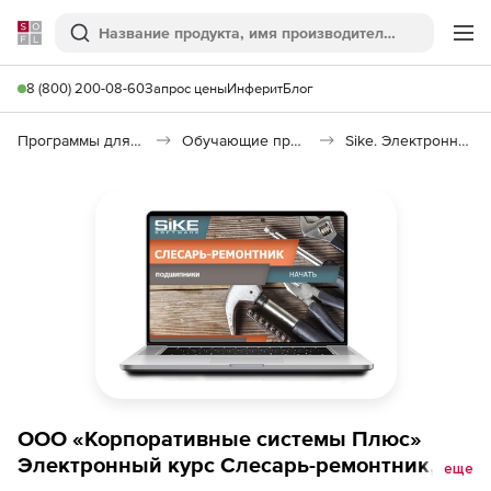
Softline
Поиск
Ме
8 (800) 200-08-60
Запрос цены
Инферит
Блог
Программы для образования и науки
Обучающие программы
Sike. Электронный курс «Слесарь-ремонтник. Подшипники – общие сведения»
ООО «Корпоративные системы Плюс»
Электронный курс Слесарь-ремонтник,
еще