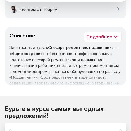
Поможем с выбором
Описание
Подробнее
Электронный курс
«Слесарь-ремонтник: подшипники –
общие сведения»
обеспечивает профессиональную
подготовку слесарей-ремонтников и повышение
квалификации работников, занятых ремонтом, монтажом
и демонтажем промышленного оборудования по разделу
«Подшипники». Курс представлен в виде слайдов,
содержащих теоретическую информацию, методические
материалы, а также интерактивные элементы и тестовые
вопросы для обеспечения обратной связи с
обучающимся. После изучения курса обучающийся
проходит итоговое тестирование.
Будьте в курсе самых выгодных
предложений!
Ключевые навыки и знания:
Классификация и обозначения подшипников.