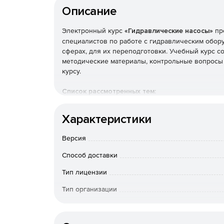
Описание
Электронный курс
«Гидравлические насосы»
пр
специалистов по работе с гидравлическим обору
сферах, для их переподготовки. Учебный курс с
методические материалы, контрольные вопросы 
курсу.
Список рассмотренных тем:
Общие сведения о гидравлических насосах
Характеристики
Основные понятия.
Версия
Способ доставки
Сферы применения насосов.
Тип лицензии
Классификация насосов.
Тип организации
Объемные и гидравлические насосы.
Особенности доставки