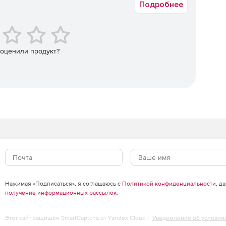
Подробнее
 оценили продукт?
нием.
плением.
Нажимая «Подписаться», я соглашаюсь с
Политикой конфиденциальности
, д
твия.
получение информационных рассылок
.
ия.
Этот сайт защищен SmartCaptcha от Yandex Cloud -
Уведомление об условия