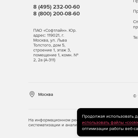
Пр
Радиально-поршневые насосы с клапанн
8 (495) 232-00-60
Пр
8 (800) 200-08-60
Радиально-поршневые насосы с золотни
С
п
ПАО «Софтлайн». Юр.
Регулировка радиально-поршневых насос
адрес: 119021, г.
Те
Москва, ул. Льва
Толстого, дом 5,
Поршневые насосы
строение 1, этаж 3,
помещение 1, комн. №
2, 2а (А-311)
Общие сведения.
Классификация поршневых насосов.
Поршневой насос.
Москва
© 
Центробежные насосы
Продолжая использовать дан
Общие сведения.
На информационном ресурсе store.softline.ru примен
использовать файлы «cooki
систематизации и анализа сведений, относящихся к 
оптимизации работы веб-са
Классификация центробежных насосов.