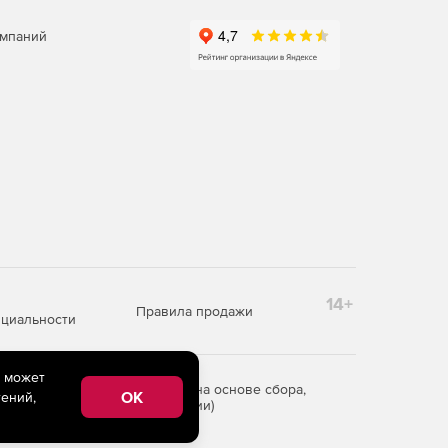
омпаний
14+
Правила продажи
циальности
e может
редоставления информации на основе сбора,
OK
ений,
рритории Российской Федерации)