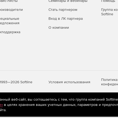
айс-листы
Семинары и вебинары
Помощь
ым распределением.
оизводители
Стать партнером
Группа к
Softline
ковым распределением.
пециальные
Вход в ЛК партнера
редложения
ов с золотниковым распределением.
О компании
хподдержка
Политика
Условия использования
1993—2026 Softline
конфиден
ный веб-сайт, вы соглашаетесь с тем, что группа компаний Softlin
яются
рекомендательные технологии
(информационные технологии п
e»
в целях хранения ваших учетных данных, параметров и предпочт
предпочтениям пользователей сети «Интернет», находящихся на те
йта.