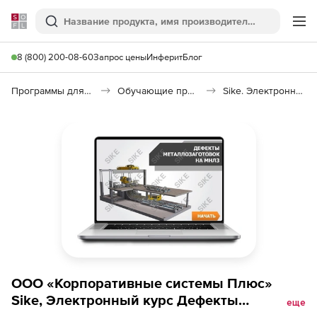
Softline
Поиск
Ме
8 (800) 200-08-60
Запрос цены
Инферит
Блог
Программы для образования и науки
Обучающие программы
Sike. Электронный курс «Дефекты металлозаготовок на МНЛЗ»
ООО «Корпоративные системы Плюс»
Sike, Электронный курс Дефекты
еще