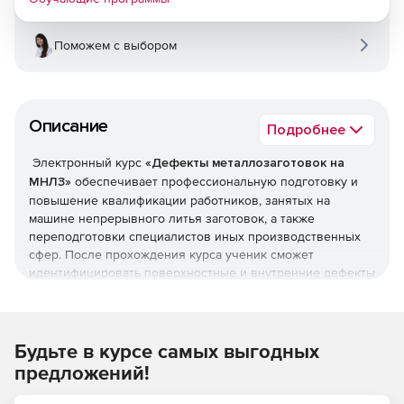
Поможем с выбором
Описание
Подробнее
Электронный курс
«Дефекты металлозаготовок на
МНЛЗ»
обеспечивает профессиональную подготовку и
повышение квалификации работников, занятых на
машине непрерывного литья заготовок, а также
переподготовки специалистов иных производственных
сфер. После прохождения курса ученик сможет
идентифицировать поверхностные и внутренние дефекты
непрерывнолитых заготовок, а также дефекты формы
заготовок.
Особенности обучения:
Будьте в курсе самых выгодных
предложений!
Электронный курс состоит из 4-х разделов.