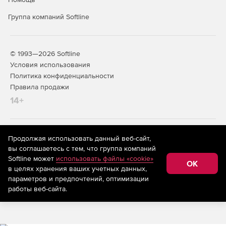
Группа компаний Softline
© 1993—2026 Softline
Условия использования
Политика конфиденциальности
Правила продажи
14+
На информационном ресурсе store.softline.ru применяются
Продолжая использовать данный веб-сайт,
рекомендательные технологии
(информационные технологии
вы соглашаетесь с тем, что группа компаний
предоставления информации на основе сбора,
Softline может
использовать файлы «cookie»
систематизации и анализа сведений, относящихся к
OK
в целях хранения ваших учетных данных,
предпочтениям пользователей сети «Интернет»,
находящихся на территории Российской Федерации)
параметров и предпочтений, оптимизации
работы веб-сайта.