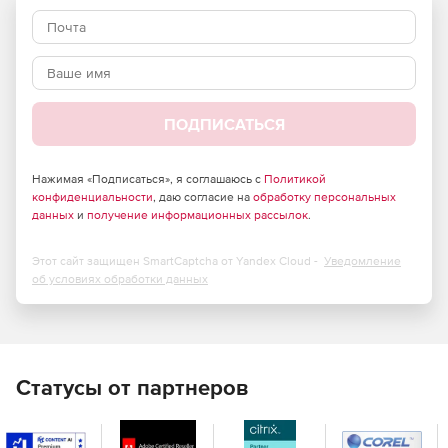
Каждый раздел электронного курса представлен в
виде слайдов, содержащих теоретическую
информацию, методические материалы, а также
интерактивные элементы и тестовые вопросы для
обеспечения обратной связи с обучающимся. ·
ПОДПИСАТЬСЯ
После изучения курса обучающийся проходит
итоговое тестирование.
Нажимая «Подписаться», я соглашаюсь с
Политикой
конфиденциальности
, даю согласие на
обработку персональных
данных
и
получение информационных рассылок
.
Этот сайт защищен SmartCaptcha от Yandex Cloud -
Уведомление
об условиях обработки данных
Статусы от партнеров