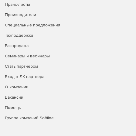
менеджмента.
Прайс-листы
Проведение аудитов и проверок состояния
Производители
окружающей среды.
Специальные предложения
Ответственность руководства и сотрудников за
Техподдержка
соблюдение требований.
Распродажа
6. Эколого-экономические аспекты функционирования
Семинары и вебинары
железных дорог
Стать партнером
Экономическое обоснование мероприятий по
улучшению экологической ситуации.
Вход в ЛК партнера
Система стимулирования экологичных решений.
О компании
Вакансии
Современные подходы к оценке эколого-
экономического ущерба.
Помощь
Группа компаний Softline
7. Практика экологической безопасности на
предприятиях железнодорожного транспорта