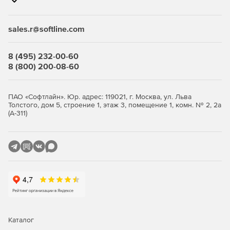
Оценка воздействия строительства и эксплуатации
железнодорожных объектов.
sales.r@softline.com
Мониторинг состояния окружающей среды вдоль
путей сообщений.
8 (495) 232-00-60
Анализ рисков загрязнения почвы, воды и воздуха.
8 (800) 200-08-60
4. Мероприятия по снижению воздействия на природу
ПАО «Софтлайн». Юр. адрес: 119021, г. Москва, ул. Льва
Толстого, дом 5, строение 1, этаж 3, помещение 1, комн. № 2, 2а
Использование экологически чистых технологий и
(А-311)
материалов.
Управление отходами производства и потребления.
Энергоэффективность и ресурсосбережение на
железнодорожном транспорте.
5. Организация системы управления охраной
окружающей среды
Каталог
Создание внутренней системы экологического