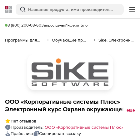
Softline
Поиск
Ме
8 (800) 200-08-60
Запрос цены
Инферит
Блог
Программы для образования и науки
Обучающие программы
Sike. Электронный курс Охрана окружающей среды и экологическая безопасность на железнодорожном транспорте
ООО «Корпоративные системы Плюс»
Электронный курс Охрана окружающей
еще
среды и экологическая безопасность на
Нет отзывов
железнодорожном транспорте, цена за 1
Производитель:
ООО «Корпоративные системы Плюс»
лицензию
Прайс-лист
Скопировать ссылку