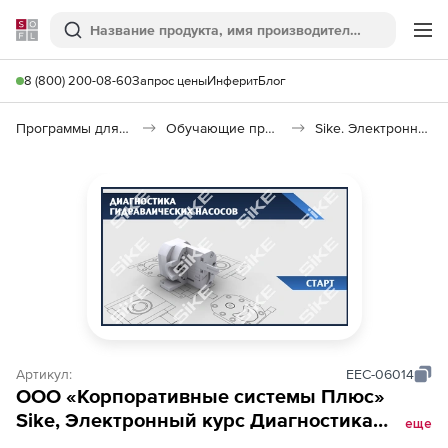
Softline
Поиск
Ме
8 (800) 200-08-60
Запрос цены
Инферит
Блог
Программы для образования и науки
Обучающие программы
Sike. Электронный курс «Диагностика гидравлических насосов»
Артикул:
EEC-06014
ООО «Корпоративные системы Плюс»
Sike, Электронный курс Диагностика
еще
гидравлических насосов (лицензия),