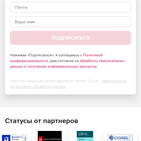
Основные понятия технической диагностики.
Средства диагностики приводов.
Диагностика нерегулируемых насосов
ПОДПИСАТЬСЯ
Виды неисправностей. Методы обнаружения и
предотвращения.
Нажимая «Подписаться», я соглашаюсь с
Политикой
Аксиально-поршневой насос A4VSO
конфиденциальности
, даю согласие на
обработку персональных
данных
и
получение информационных рассылок
.
Аксиально-поршневой насос A10VSO
Этот сайт защищен SmartCaptcha от Yandex Cloud -
Уведомление
Аксиально-поршневой насос A4VG
об условиях обработки данных
Аксиально-поршневой насос A8VO
Статусы от партнеров