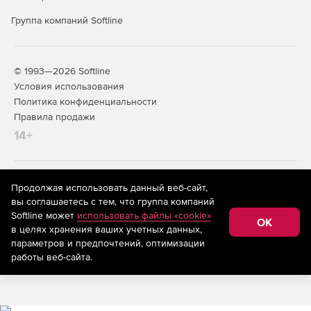
Группа компаний Softline
© 1993—2026 Softline
Условия использования
Политика конфиденциальности
Правила продажи
14+
На информационном ресурсе store.softline.ru применяются
Продолжая использовать данный веб-сайт,
рекомендательные технологии
(информационные технологии
вы соглашаетесь с тем, что группа компаний
предоставления информации на основе сбора,
Softline может
использовать файлы «cookie»
систематизации и анализа сведений, относящихся к
OK
в целях хранения ваших учетных данных,
предпочтениям пользователей сети «Интернет»,
находящихся на территории Российской Федерации)
параметров и предпочтений, оптимизации
работы веб-сайта.