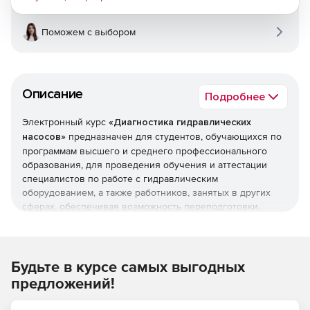
Поможем с выбором
Описание
Подробнее
Электронный курс
«Диагностика гидравлических
насосов»
предназначен для студентов, обучающихся по
программам высшего и среднего профессионального
образования, для проведения обучения и аттестации
специалистов по работе с гидравлическим
оборудованием, а также работников, занятых в других
сферах, обеспечивая возможность переподготовки.
Учебный курс состоит из 4-х тем и содержит
соответствующие методические материалы, контрольные
вопросы по каждой теме, а также итоговые вопросы по
всему курсу.
Будьте в курсе самых выгодных
предложений!
Список рассмотренных тем: