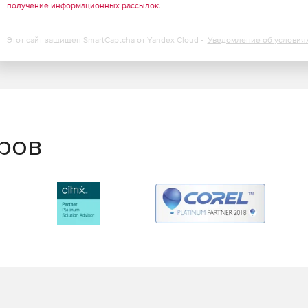
получение информационных рассылок
.
Этот сайт защищен SmartCaptcha от Yandex Cloud -
Уведомление об условия
еров