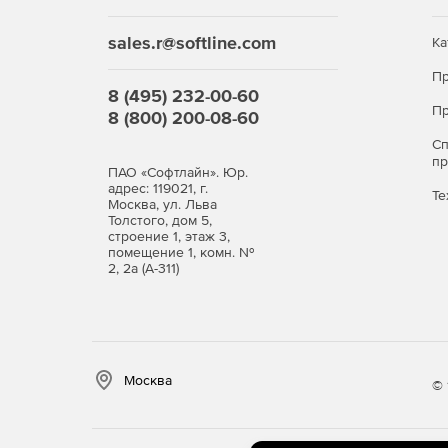
sales.r@softline.com
Ка
Пр
8 (495) 232-00-60
Пр
8 (800) 200-08-60
С
п
ПАО «Софтлайн». Юр.
адрес: 119021, г.
Те
Москва, ул. Льва
Толстого, дом 5,
строение 1, этаж 3,
помещение 1, комн. №
2, 2а (А-311)
Москва
© 