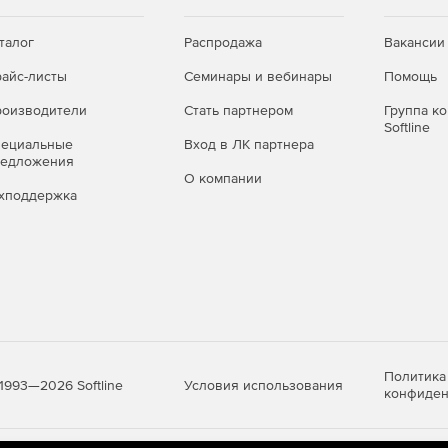
талог
Распродажа
Вакансии
айс-листы
Семинары и вебинары
Помощь
оизводители
Стать партнером
Группа к
Softline
пециальные
Вход в ЛК партнера
редложения
О компании
хподдержка
Политика
Условия использования
1993—2026 Softline
конфиден