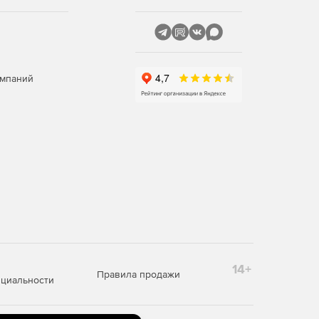
омпаний
14+
Правила продажи
циальности