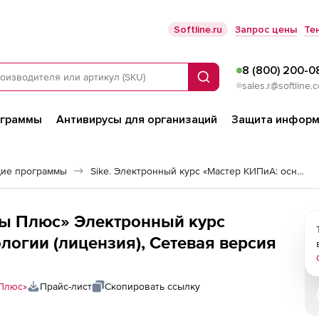
Softline.ru
Запрос цены
Те
8 (800) 200-0
Поиск
sales.r@softline.
ограммы
Антивирусы для организаций
Защита информ
ие программы
Sike. Электронный курс «Мастер КИПиА: основы метрологии»
ы Плюс» Электронный курс
огии (лицензия), Сетевая версия
Плюс»
Прайс-лист
Скопировать ссылку