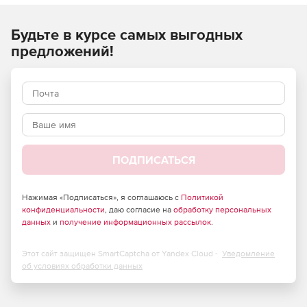
Курс предназначен для мотористов передаточной
тележки.
Будьте в курсе самых выгодных
предложений!
Основные темы, рассмотренные в курсе:
Назначение и устройство передаточных тележек.
Электрооборудование передаточной тележки.
Управление тележками. Основные неисправности.
ПОДПИСАТЬСЯ
Правила безопасности при работе на передаточных
тележках.
Нажимая «Подписаться», я соглашаюсь с
Политикой
конфиденциальности
, даю согласие на
обработку персональных
данных
и
получение информационных рассылок
.
Этот сайт защищен SmartCaptcha от Yandex Cloud -
Уведомление
об условиях обработки данных