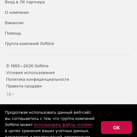
Вход в ЛК партнера
О компании
Вакансии
Помощь
Группа компаний Softline
© 1993—2026 Softline
Условия использования
Политика конфиденциальности
Правила продажи
14+
Продолжая использовать данный веб-сайт,
На информационном ресурсе store.softline.ru применяются
вы соглашаетесь с тем, что группа компаний
рекомендательные технологии
(информационные технологии
Softline может
использовать файлы «cookie»
предоставления информации на основе сбора,
OK
в целях хранения ваших учетных данных,
систематизации и анализа сведений, относящихся к
предпочтениям пользователей сети «Интернет»,
параметров и предпочтений, оптимизации