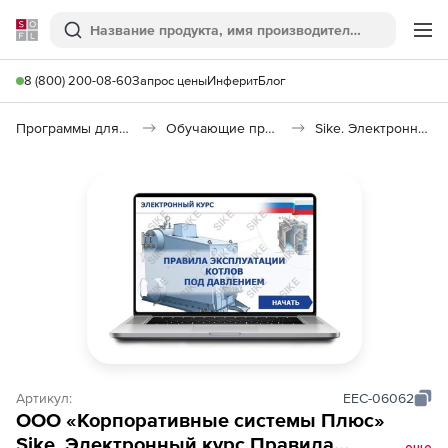
Softline
Поиск
Ме
8 (800) 200-08-60
Запрос цены
Инферит
Блог
Программы для образования и науки
Обучающие программы
Sike. Электронный курс «Правила эксплуатации котлов под давлением»
Артикул:
EEC-06062
ООО «Корпоративные системы Плюс»
Sike, Электронный курс Правила