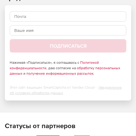
Виды регуляторов давления.
Принципы работы регуляторов давления.
Системы чувствительные к нагрузке.
Регуляторы расхода и мощности.
ПОДПИСАТЬСЯ
Регуляторы гибридных систем.
Нажимая «Подписаться», я соглашаюсь с
Политикой
конфиденциальности
, даю согласие на
обработку персональных
данных
и
получение информационных рассылок
.
Этот сайт защищен SmartCaptcha от Yandex Cloud -
Уведомление
об условиях обработки данных
Статусы от партнеров