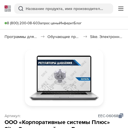
Softline
Поиск
Ме
8 (800) 200-08-60
Запрос цены
Инферит
Блог
Программы для образования и науки
Обучающие программы
Sike. Электронный курс «Регуляторы давления»
Артикул:
EEC-06068
ООО «Корпоративные системы Плюс»