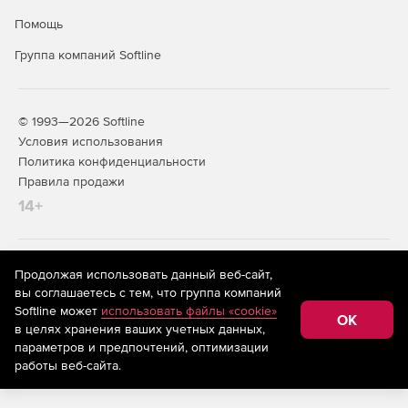
Помощь
Группа компаний Softline
© 1993—2026 Softline
Условия использования
Политика конфиденциальности
Правила продажи
14+
На информационном ресурсе store.softline.ru применяются
Продолжая использовать данный веб-сайт,
рекомендательные технологии
(информационные технологии
вы соглашаетесь с тем, что группа компаний
предоставления информации на основе сбора,
Softline может
использовать файлы «cookie»
систематизации и анализа сведений, относящихся к
OK
в целях хранения ваших учетных данных,
предпочтениям пользователей сети «Интернет»,
находящихся на территории Российской Федерации)
параметров и предпочтений, оптимизации
работы веб-сайта.