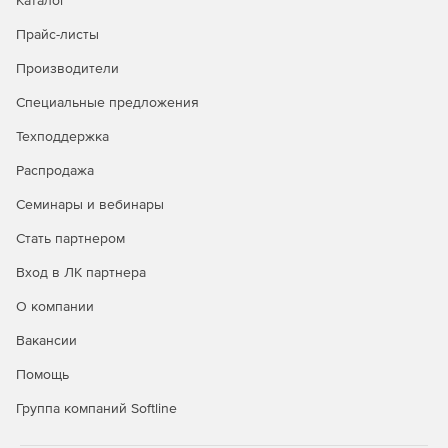
Каталог
операций.
Прайс-листы
Практическое применение методов соединения
валов, муфт, осей и подбор соединительных
Производители
элементов согласно заданиям.
Специальные предложения
Гидро-, пневмооборудование и
Техподдержка
системы смазки
Распродажа
Устройство и принцип работы гидрооборудования и
Семинары и вебинары
пневмоприводов.
Стать партнером
Правильный выбор марки масел и специфика
Вход в ЛК партнера
эксплуатации гидравлики.
О компании
Особенности функционирования разных типов систем
смазки, определение подходящей системы для
Вакансии
конкретных узлов.
Помощь
Подшипники и соединение
Группа компаний Softline
механизмов