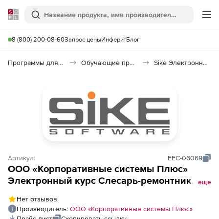
Softline
Поиск
Ме
8 (800) 200-08-60
Запрос цены
Инферит
Блог
Программы для образования и науки
Обучающие программы
Sike Электронный курс Слесарь-ремонтник. ТОиР. износ оборудования, способы восстановления и повышения долговечности деталей и технологий ремонта
Артикул:
EEC-06069
ООО «Корпоративные системы Плюс»
Электронный курс Слесарь-ремонтник,
еще
ТОиР (износ оборудования, способы
Нет отзывов
восстановления и повышения
Производитель:
ООО «Корпоративные системы Плюс»
долговечности деталей и технологий
Прайс-лист
Скопировать ссылку