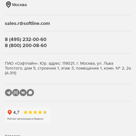
измерительные приборы
Москва
Использование различных инструментов и приборов
для измерения (штангенциркули, микрометры,
sales.r@softline.com
шаблоны, щупы).
8 (495) 232-00-60
Применение технических нормативов и стандартов
8 (800) 200-08-60
(допуски, посадка, точность изготовления).
Чертежи и техническая
ПАО «Софтлайн». Юр. адрес: 119021, г. Москва, ул. Льва
документация
Толстого, дом 5, строение 1, этаж 3, помещение 1, комн. № 2, 2а
(А-311)
Грамотное чтение рабочих чертежей, схем сборки,
выполнение эскизов деталей и изделий.
Базирование заготовок и деталировка чертежей.
Технология слесарной
деятельности
Основы технологии ремонтных и пригоночных