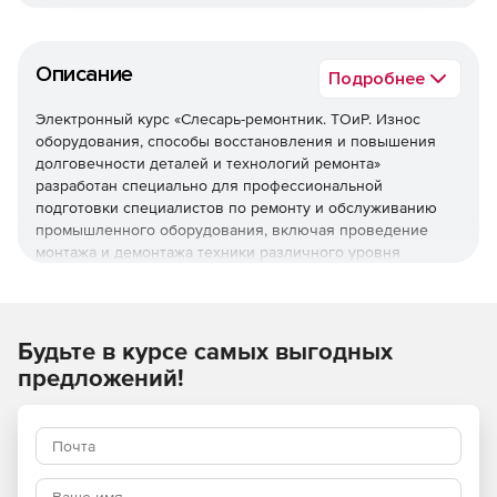
Описание
Подробнее
Электронный курс «Слесарь-ремонтник. ТОиР. Износ
оборудования, способы восстановления и повышения
долговечности деталей и технологий ремонта»
разработан специально для профессиональной
подготовки специалистов по ремонту и обслуживанию
промышленного оборудования, включая проведение
монтажа и демонтажа техники различного уровня
сложности. Продолжительность курса – 12 академических
часов.
Этот курс направлен на формирование ключевых
Будьте в курсе самых выгодных
компетенций, необходимых специалистам данной
предложений!
профессии, и обеспечивает углубленное изучение всех
аспектов, связанных с техническим обслуживанием и
ремонтом промышленного оборудования.
Используйте курс «Слесарь-ремонтник. ТОиР. Износ