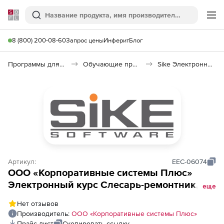
Softline
Поиск
Ме
8 (800) 200-08-60
Запрос цены
Инферит
Блог
Программы для образования и науки
Обучающие программы
Sike Электронный курс Слесарь-ремонтник. ТОиР. ремонт разъемных соединений
Артикул:
EEC-06074
ООО «Корпоративные системы Плюс»
Электронный курс Слесарь-ремонтник,
еще
ТОиР (ремонт разъемных соединений),
Нет отзывов
локальная
Производитель:
ООО «Корпоративные системы Плюс»
Прайс-лист
Скопировать ссылку