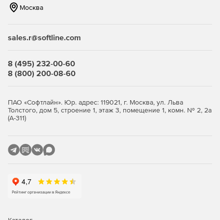
Москва
Оценка влияния внешних факторов на долговечность
разъёмных соединений.
sales.r@softline.com
Организация безопасного рабочего места при
выполнении ремонтных работ.
8 (495) 232-00-60
8 (800) 200-08-60
Преимущества курса
Доступное изложение теоретической части с
ПАО «Софтлайн». Юр. адрес: 119021, г. Москва, ул. Льва
Толстого, дом 5, строение 1, этаж 3, помещение 1, комн. № 2, 2а
примерами реальных ситуаций.
(А-311)
Изучение методик и инструментов, применяемых при
ремонте разъёмных соединений.
Совершенствование навыков диагностики
неисправностей и принятия решений о
восстановлении разъёмных соединений.
Приобретайте курс для получения необходимых знаний
и умений для качественной диагностики, ремонта и