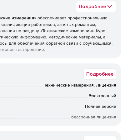
Подробнее
еские измерения»
обеспечивает профессиональную
квалификации работников, занятых ремонтом,
вания по разделу «Технические измерения». Курс
тическую информацию, методические материалы, а
осы для обеспечения обратной связи с обучающимся.
оговое тестирование.
Подробнее
Технические измерения. Лицензия
Электронный
рументы, шаблоны, щупы, резьбомеры, зубомеры и т.д.
Полная версия
роховатость поверхности, номинальный, действительный
бессрочная лицензия
Академическая, Коммерческая