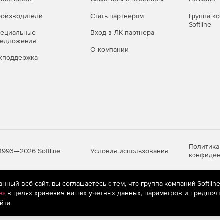
оизводители
Стать партнером
Группа к
Softline
пециальные
Вход в ЛК партнера
редложения
О компании
хподдержка
Политика
Условия использования
1993—2026 Softline
конфиден
ный веб-сайт, вы соглашаетесь с тем, что группа компаний Softlin
яются
рекомендательные технологии
(информационные технологии п
e»
в целях хранения ваших учетных данных, параметров и предпочт
предпочтениям пользователей сети «Интернет», находящихся на те
йта.