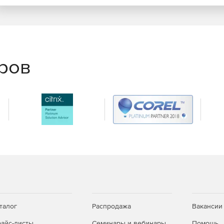
еров
талог
Распродажа
Вакансии
айс-листы
Семинары и вебинары
Помощь