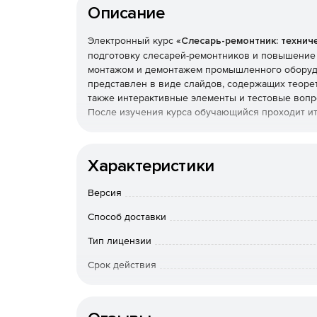
Описание
Электронный курс
«Слесарь-ремонтник: технич
подготовку слесарей-ремонтников и повышение 
монтажом и демонтажем промышленного оборудо
представлен в виде слайдов, содержащих теоре
также интерактивные элементы и тестовые вопр
После изучения курса обучающийся проходит ит
Ключевые навыки и знания
Характеристики
Основы измерений, допуски и посадки.
Версия
Классификация средств измерения.
Способ доставки
Штангенинструменты, микрометрические инст
Тип лицензии
Допуски и посадки: точность обработки, ше
Срок действия
и предельный размеры.
Тип организации
Понятие о допуске и зазоре.