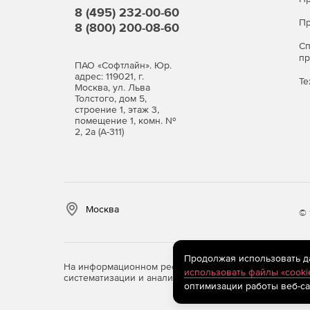
8 (495) 232-00-60
Пр
8 (800) 200-08-60
С
п
ПАО «Софтлайн». Юр.
адрес: 119021, г.
Те
Москва, ул. Льва
Толстого, дом 5,
строение 1, этаж 3,
помещение 1, комн. №
2, 2а (А-311)
Москва
© 
Продолжая использовать дан
На информационном ресурсе store.softline.ru примен
использовать файлы «cooki
систематизации и анализа сведений, относящихся к 
оптимизации работы веб-са