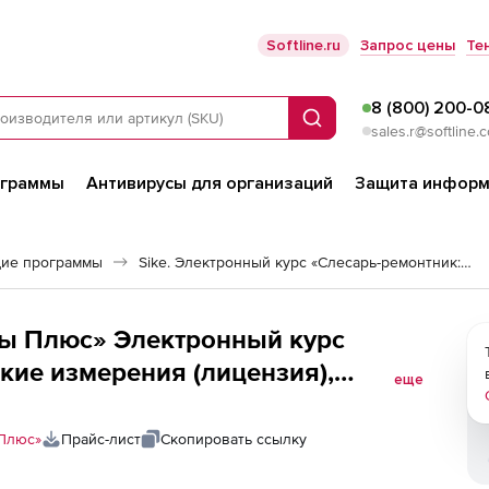
Softline.ru
Запрос цены
Те
8 (800) 200-0
Поиск
sales.r@softline.
ограммы
Антивирусы для организаций
Защита информ
ие программы
Sike. Электронный курс «Слесарь-ремонтник: технические измерения»
ы Плюс» Электронный курс
кие измерения (лицензия),
еще
Плюс»
Прайс-лист
Скопировать ссылку