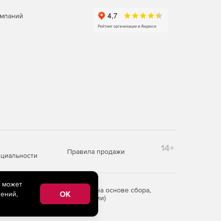
омпаний
14+
Правила продажи
циальности
e может
редоставления информации на основе сбора,
OK
ений,
рритории Российской Федерации)