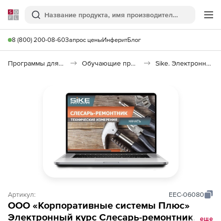
Softline
Поиск
Ме
8 (800) 200-08-60
Запрос цены
Инферит
Блог
Программы для образования и науки
Обучающие программы
Sike. Электронный курс «Слесарь-ремонтник: технические измерения»
Артикул:
EEC-06080
ООО «Корпоративные системы Плюс»
Электронный курс Слесарь-ремонтник,
еще