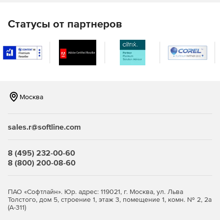
Определение, назначение и профиль резьб. Системы
Статусы от партнеров
резьб. Инструменты, применяемые для нарезания
резьб. Предохранительные резьбонарезные патроны.
Приспособления, применяемые для установки и
закрепления заготовок на столе сверлильного станка.
Сверлильные станки: типы, группы, устройство.
Москва
Станки на магнитной подушке.
Сверление отверстий по разметке и в кондукторе.
sales.r@softline.com
Виды отверстия в деталях машин и механизмов.
8 (495) 232-00-60
Процесс сверления сквозных и глухих отверстий.
8 (800) 200-08-60
Рассверливание отверстий.
Правила эксплуатации сверлильных станков,
ПАО «Софтлайн». Юр. адрес: 119021, г. Москва, ул. Льва
основные неисправности и способы их устранения.
Толстого, дом 5, строение 1, этаж 3, помещение 1, комн. № 2, 2а
(А-311)
Назначение и классификация станков.