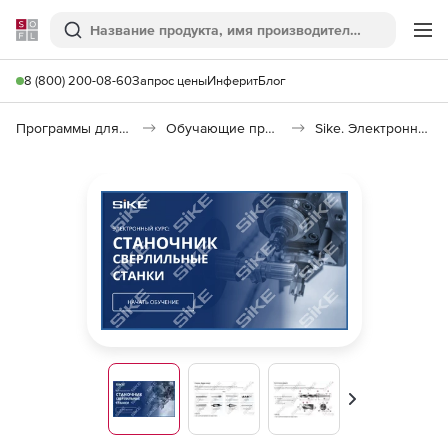
Softline
Поиск
Ме
8 (800) 200-08-60
Запрос цены
Инферит
Блог
Программы для образования и науки
Обучающие программы
Sike. Электронный курс «Станочник. Сверлильные станки»
Вперед