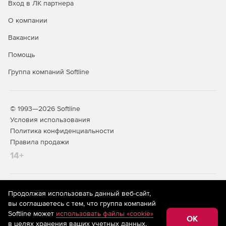
Вход в ЛК партнера
О компании
Вакансии
Помощь
Группа компаний Softline
© 1993—2026 Softline
Условия использования
Политика конфиденциальности
Правила продажи
14+
На информационном ресурсе store.softline.ru применяются
Продолжая использовать данный веб-сайт,
рекомендательные технологии
(информационные технологии
вы соглашаетесь с тем, что группа компаний
предоставления информации на основе сбора,
Softline может
использовать файлы «cookie»
систематизации и анализа сведений, относящихся к
OK
в целях хранения ваших учетных данных,
предпочтениям пользователей сети «Интернет»,