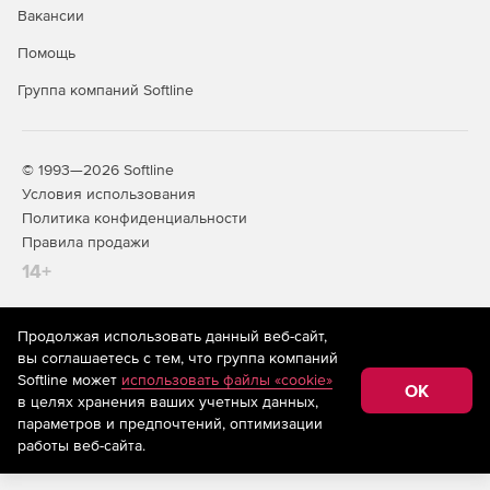
Вакансии
Помощь
Группа компаний Softline
© 1993—2026 Softline
Условия использования
Политика конфиденциальности
Правила продажи
14+
Продолжая использовать данный веб-сайт,
На информационном ресурсе store.softline.ru применяются
вы соглашаетесь с тем, что группа компаний
рекомендательные технологии
(информационные технологии
Softline может
использовать файлы «cookie»
предоставления информации на основе сбора,
OK
в целях хранения ваших учетных данных,
систематизации и анализа сведений, относящихся к
предпочтениям пользователей сети «Интернет»,
параметров и предпочтений, оптимизации
находящихся на территории Российской Федерации)
работы веб-сайта.