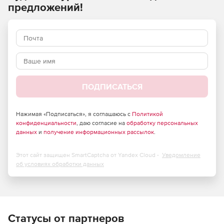
предложений!
Общие сведения о электродвигателях.
Типы электродвигателей.
Основные характеристики электродвигателей.
Особенности конструкции разных типов
электродвигателей.
ПОДПИСАТЬСЯ
Принципы работы электродвигателей по типам.
Нажимая «Подписаться», я соглашаюсь с
Политикой
Достоинства и недостатки различных типов
конфиденциальности
, даю согласие на
обработку персональных
электродвигателей.
данных
и
получение информационных рассылок
.
Этот сайт защищен SmartCaptcha от Yandex Cloud -
Уведомление
об условиях обработки данных
Статусы от партнеров