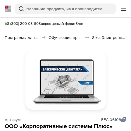
Softline
Поиск
Ме
8 (800) 200-08-60
Запрос цены
Инферит
Блог
Программы для образования и науки
Обучающие программы
Sike. Электронный курс «Электрические двигатели»
Артикул:
EEC-06108
ООО «Корпоративные системы Плюс»