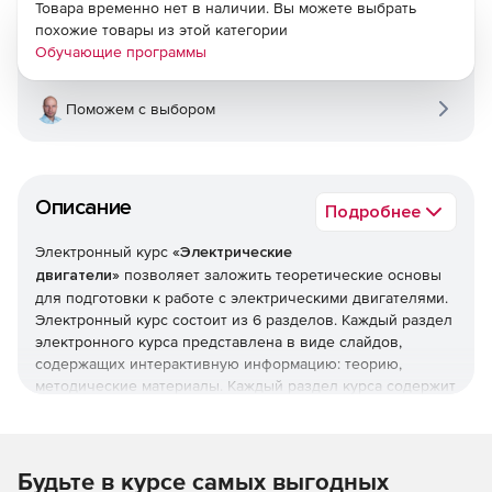
Товара временно нет в наличии. Вы можете выбрать
похожие товары из этой категории
Обучающие программы
Поможем с выбором
Описание
Подробнее
Электронный курс
«Электрические
двигатели»
позволяет заложить теоретические основы
для подготовки к работе с электрическими двигателями.
Электронный курс состоит из 6 разделов. Каждый раздел
электронного курса представлена в виде слайдов,
содержащих интерактивную информацию: теорию,
методические материалы. Каждый раздел курса содержит
промежуточное тестирование, после изучения курса
обучающийся проходит итоговое тестирование.
Ключевые навыки и знания:
Будьте в курсе самых выгодных