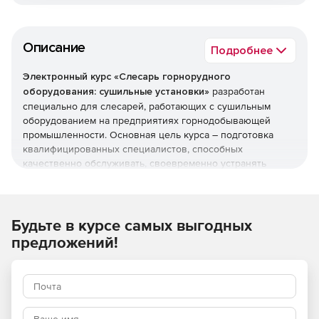
Описание
Подробнее
Электронный курс «Слесарь горнорудного
оборудования: сушильные установки»
разработан
специально для слесарей, работающих с сушильным
оборудованием на предприятиях горнодобывающей
промышленности. Основная цель курса – подготовка
квалифицированных специалистов, способных
качественно обслуживать, своевременно устранять
поломки и грамотно эксплуатировать сушильное
оборудование.
Цели и задачи курса
Будьте в курсе самых выгодных
предложений!
Освоение основ устройства и принципов работы
сушильных установок, применяемых в
горнодобывающей отрасли.
Получение необходимых навыков по диагностике