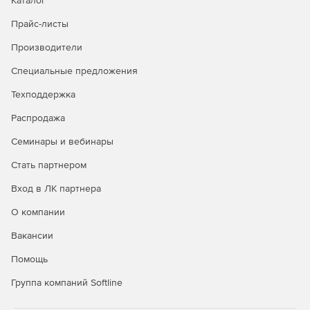
Каталог
Причины возникновения отказов и методы их
Прайс-листы
предупреждения.
Производители
Ремонт и замена комплектующих частей сушильного
оборудования.
Специальные предложения
Техподдержка
Модуль 4. Безопасность труда при
эксплуатации сушилок
Распродажа
Семинары и вебинары
Требования охраны труда при проведении
профилактических мероприятий и ремонте
Стать партнером
сушильных установок.
Вход в ЛК партнера
Использование индивидуальных средств защиты и
О компании
соблюдение мер предосторожности.
Вакансии
Порядок действий при возникновении внештатных
ситуаций и аварий.
Помощь
Группа компаний Softline
Целевая аудитория