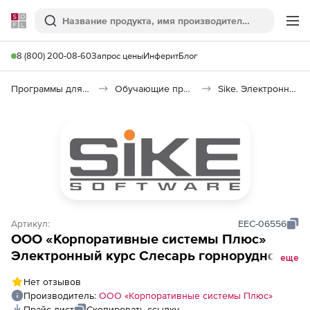
Softline
Поиск
Ме
8 (800) 200-08-60
Запрос цены
Инферит
Блог
Программы для образования и науки
Обучающие программы
Sike. Электронный курс Слесарь горнорудного оборудования: сушильные установки
Артикул:
EEC-06556
ООО «Корпоративные системы Плюс»
Электронный курс Слесарь горнорудного
еще
оборудования: сушильные установки, СДО
Нет отзывов
стандарт
Производитель:
ООО «Корпоративные системы Плюс»
Прайс-лист
Скопировать ссылку