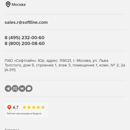
установок.
Москва
Основные узлы и механизмы, обеспечивающие
функционирование сушилки.
sales.r@softline.com
Модуль 2. Процесс сушки
8 (495) 232-00-60
материалов
8 (800) 200-08-60
Физико-химические основы процессов сушки сырья.
ПАО «Софтлайн». Юр. адрес: 119021, г. Москва, ул. Льва
Режимы работы сушильной установки и контроль
Толстого, дом 5, строение 1, этаж 3, помещение 1, комн. № 2, 2а
качества сушки.
(А-311)
Оптимизация условий эксплуатации сушильного
оборудования.
Модуль 3. Методика диагностики и
устранения неисправностей
Определение признаков износа элементов
сушильной установки.