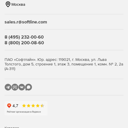
кузова.
Москва
Конструктивные особенности вагонов, сцепных
устройств и колесных пар.
sales.r@softline.com
Функционирование автосцепных и тормозных систем.
8 (495) 232-00-60
8 (800) 200-08-60
2. Технические характеристики и
выбор вагонеток
ПАО «Софтлайн». Юр. адрес: 119021, г. Москва, ул. Льва
Габариты, грузоподъемность и масса пустых и
Толстого, дом 5, строение 1, этаж 3, помещение 1, комн. № 2, 2а
(А-311)
груженых вагонеток.
Критерии выбора вагонеток для определенных
условий эксплуатации.
Вопросы совместимости вагонеток с другим
подвижным составом.
3. Техобслуживание и ремонт
вагонеток