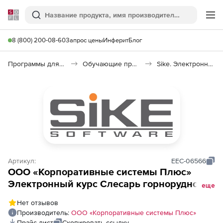
Softline
Поиск
Ме
8 (800) 200-08-60
Запрос цены
Инферит
Блог
Программы для образования и науки
Обучающие программы
Sike. Электронный курс Слесарь горнорудного оборудования: шахтные вагонетки
Артикул:
EEC-06566
ООО «Корпоративные системы Плюс»
Электронный курс Слесарь горнорудного
еще
оборудования: шахтные вагонетки, СДО
Нет отзывов
стандарт
Производитель:
ООО «Корпоративные системы Плюс»
Прайс-лист
Скопировать ссылку