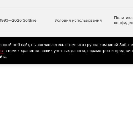
Политика
Условия использования
1993—2026 Softline
конфиден
яются
рекомендательные технологии
(информационные технологии п
ный веб-сайт, вы соглашаетесь с тем, что группа компаний Softlin
предпочтениям пользователей сети «Интернет», находящихся на те
e»
в целях хранения ваших учетных данных, параметров и предпочт
йта.