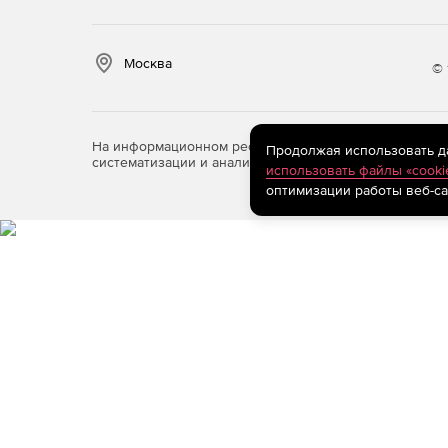
Москва
© 
На информационном ресурсе store.softline.ru примен
Продолжая использовать дан
систематизации и анализа сведений, относящихся к 
использовать файлы «cooki
оптимизации работы веб-са