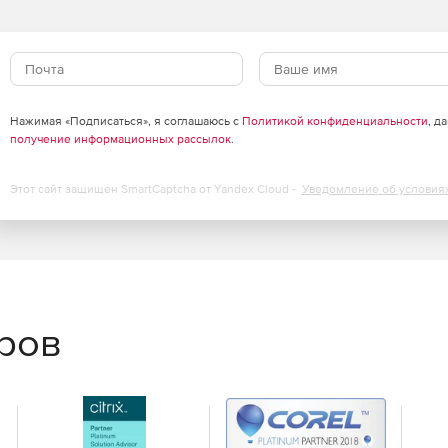
и ввода в эксплуатацию.
ому обслуживанию.
узовов и сцепных устройств.
Нажимая «Подписаться», я соглашаюсь с
Политикой конфиденциальности
, д
получение информационных рассылок
.
дотвращение неисправностей
Этот сайт защищен SmartCaptcha от Yandex Cloud -
Уведомление об условия
ток и их причины.
й и мер по предупреждению выхода вагонеток из
испособлений для ремонта.
еров
луатации вагонеток