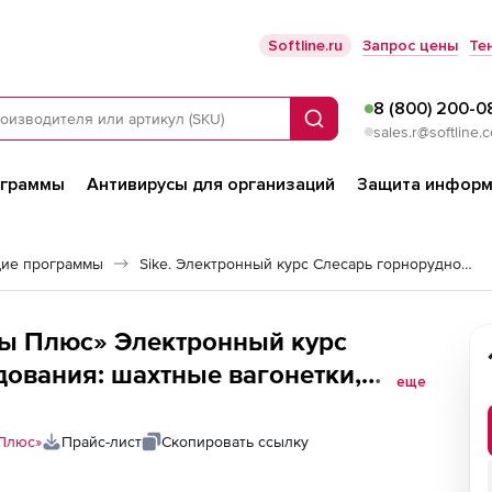
Softline.ru
Запрос цены
Те
8 (800) 200-0
Поиск
sales.r@softline.
ограммы
Антивирусы для организаций
Защита информ
ие программы
Sike. Электронный курс Слесарь горнорудного оборудования: шахтные вагонетки
ы Плюс» Электронный курс
дования: шахтные вагонетки,
еще
Плюс»
Прайс-лист
Скопировать ссылку