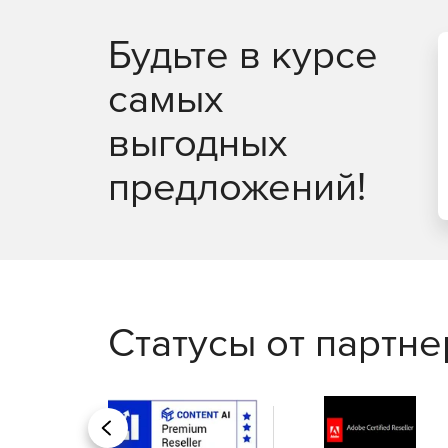
Порядок приемки вагонеток после доставки 
Будьте в курсе
Периодичность и объем работ по техническ
самых
Основные приемы ремонта ходовых частей, к
выгодных
4. Диагностирование и пре
предложений!
Наиболее распространенные поломки вагоне
Методы раннего обнаружения неисправносте
строя.
Применение специальных инструментов и пр
Статусы от партн
5. Правила безопасной эксп
Нормы загрузки и разгрузки вагонеток.
Назад