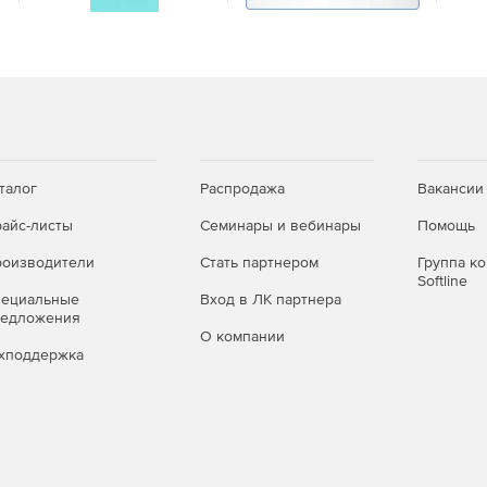
оствольных дворах.
ри движении вагонеток.
о оборудования: шахтные вагонетки»
ксплуатации и ремонта, желающих расширить свою
ния, а также молодых специалистов, начинающих
талог
Распродажа
Вакансии
айс-листы
Семинары и вебинары
Помощь
оизводители
Стать партнером
Группа к
Softline
пециальные
Вход в ЛК партнера
редложения
О компании
хподдержка