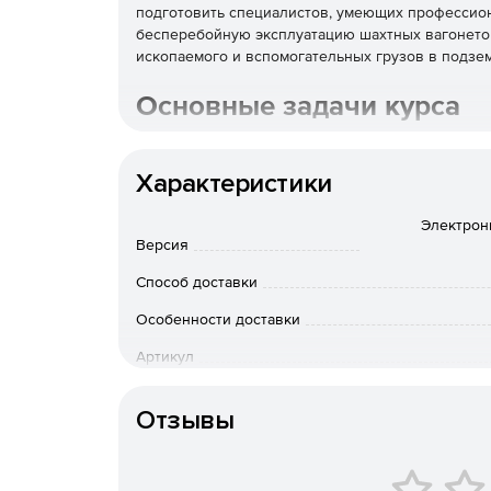
подготовить специалистов, умеющих профессион
бесперебойную эксплуатацию шахтных вагонето
ископаемого и вспомогательных грузов в подзе
Основные задачи курса
Ознакомление с конструкцией и основными у
Характеристики
Объяснение принципов работы шахтных ваго
Электрон
Версия
Рассмотрение методов диагностики и выявле
Способ доставки
Освоение приемов и методик проведения ре
Особенности доставки
Совершенствование навыков оперативного р
Артикул
Обучение правилам техники безопасности пр
Отзывы
Программные блоки курс
оборудования: шахтные в