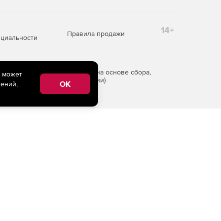
14+
Правила продажи
циальности
редоставления информации на основе сбора,
e может
рритории Российской Федерации)
OK
ений,