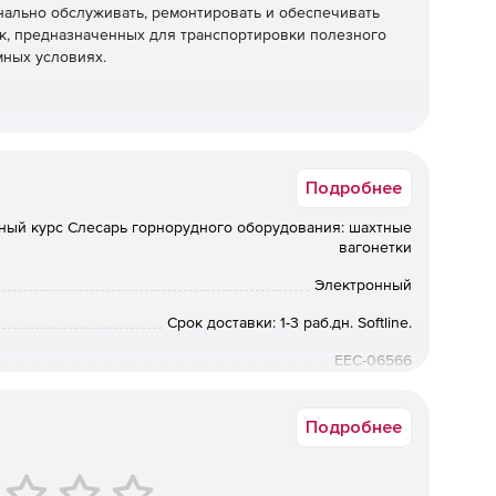
ально обслуживать, ремонтировать и обеспечивать
к, предназначенных для транспортировки полезного
мных условиях.
злами шахтных вагонеток.
Подробнее
неток разных типов.
ный курс Слесарь горнорудного оборудования: шахтные
вагонетки
ния неисправностей вагонеток.
Электронный
гулярного технического обслуживания.
Срок доставки: 1-3 раб.дн. Softline.
емонта и устранения мелких неисправностей.
EEC-06566
и работе с шахтными вагонетками.
Подробнее
а «Слесарь горнорудного
агонетки»