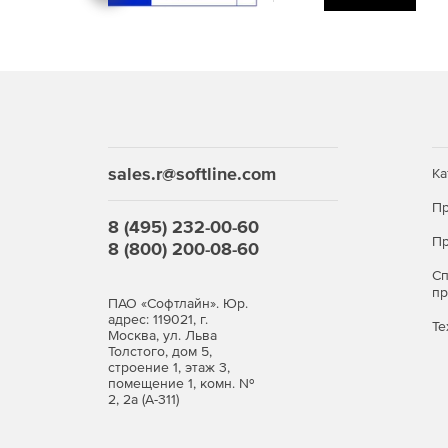
Режимы движения вагонеток в забоях и окол
Предупреждение травмирования персонала п
Целевая аудитория курса «Слесарь горнорудног
Курс рекомендован для специалистов службы э
компетенцию в области горнорудного оборудова
sales.r@softline.com
Ка
карьеру в отрасли.
Пр
8 (495) 232-00-60
Пр
8 (800) 200-08-60
С
п
ПАО «Софтлайн». Юр.
адрес: 119021, г.
Те
Москва, ул. Льва
Толстого, дом 5,
строение 1, этаж 3,
помещение 1, комн. №
2, 2а (А-311)