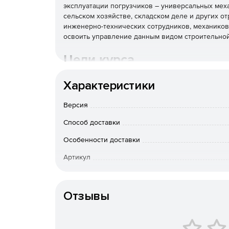
эксплуатации погрузчиков – универсальных мех
сельском хозяйстве, складском деле и других о
инженерно-технических сотрудников, механиков
освоить управление данным видом строительной
Цели курса
Целью данного курса является формирование 
Характеристики
позволяющих правильно выбирать, эксплуатиров
завершения курса участники смогут уверенно о
Версия
функциональных возможностях погрузочных маши
Способ доставки
соблюдать оптимальные режимы работы техники
Особенности доставки
Основная структура курса 
Артикул
Программа состоит из нескольких модулей, каж
необходимые для эффективного владения знания
Отзывы
Модуль 1. Устройство и кла
Конструктивные особенности фронтальных, в