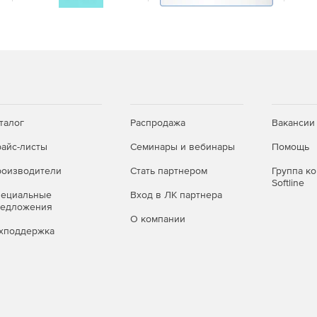
ки» для подготовки квалифицированных операторов и
ации и обслуживания дорожной техники, а именно
талог
Распродажа
Вакансии
айс-листы
Семинары и вебинары
Помощь
оизводители
Стать партнером
Группа к
Softline
пециальные
Вход в ЛК партнера
редложения
О компании
хподдержка