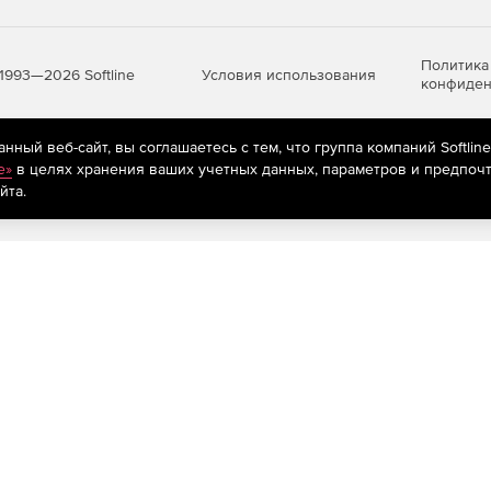
Политика
Условия использования
1993—2026 Softline
конфиден
ный веб-сайт, вы соглашаетесь с тем, что группа компаний Softlin
яются
рекомендательные технологии
(информационные технологии п
e»
в целях хранения ваших учетных данных, параметров и предпочт
предпочтениям пользователей сети «Интернет», находящихся на те
йта.