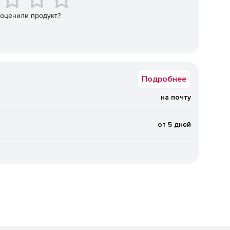
 оценили продукт?
ходовой части погрузчика.
ние погрузчиков различного типа.
е характеристики и технические
Подробнее
на почту
тки.
от 5 дней
сти погрузчика.
тации погрузочной техники.
плуатации погрузчиков
чиками.
арийных ситуаций.