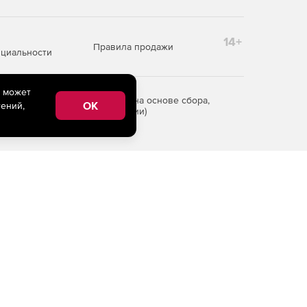
14+
Правила продажи
циальности
e может
редоставления информации на основе сбора,
OK
ений,
рритории Российской Федерации)