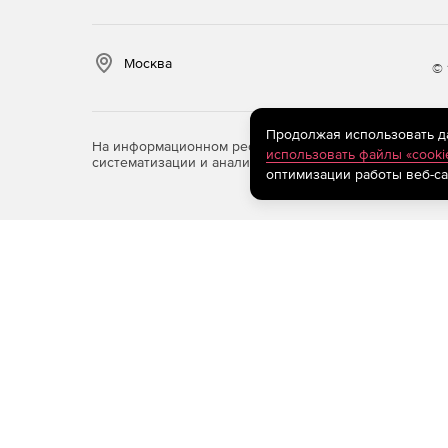
Москва
© 
Продолжая использовать дан
На информационном ресурсе store.softline.ru примен
использовать файлы «cooki
систематизации и анализа сведений, относящихся к 
оптимизации работы веб-са