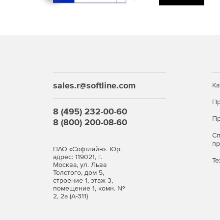
Покупайте курс «Дорожная техника: погрузчи
технических специалистов в области эксплуат
погрузчиков.
sales.r@softline.com
Ка
Пр
8 (495) 232-00-60
Пр
8 (800) 200-08-60
С
п
ПАО «Софтлайн». Юр.
адрес: 119021, г.
Те
Москва, ул. Льва
Толстого, дом 5,
строение 1, этаж 3,
помещение 1, комн. №
2, 2а (А-311)