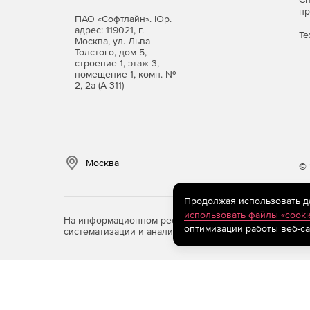
п
ПАО «Софтлайн». Юр.
адрес: 119021, г.
Те
Москва, ул. Льва
Толстого, дом 5,
строение 1, этаж 3,
помещение 1, комн. №
2, 2а (А-311)
Москва
© 
Продолжая использовать дан
использовать файлы «cooki
На информационном ресурсе store.softline.ru примен
оптимизации работы веб-са
систематизации и анализа сведений, относящихся к 