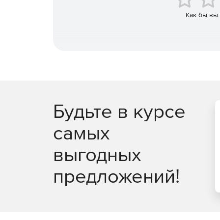
Ознакомиться с нормативными требованиями
проведение санитарно-эпидемиологических 
Как бы вы
Программа курса «Специал
Микробиологический и сани
предприятий»
Основы микробиологии: устройство клеток ба
классификация микроорганизмов.
Будьте в курсе
Методы микробиологической диагностики: в
самых
микрофлоры воздуха, воды, почвы, поверхно
выгодных
Микроорганизмы в воздухе помещений и раб
распространении заболеваний, меры профил
предложений!
Санитарно-показательные организмы: индика
обитания.
Оборудование и реагенты для лабораторных