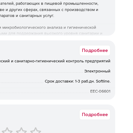
шателей, работающих в пищевой промышленности,
е и других сферах, связанных с производством и
аратов и санитарных услуг.
и микробиологического анализа и гигиенической
ыми для поддержания высокого уровня санитарии и
олезней.
Подробнее
ский и санитарно-гигиенический контроль предприятий
 микробиологического контроля и обеспечить
Электронный
ентов.
Срок доставки: 1-3 раб.дн. Softline.
овки материалов для исследования.
EEC-06601
ультурального и биохимического исследований
.
Подробнее
ьные риски заражения продуктов микроорганизмами и