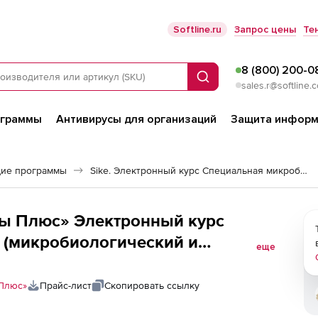
Softline.ru
Запрос цены
Те
8 (800) 200-0
Поиск
sales.r@softline.
ограммы
Антивирусы для организаций
Защита информ
ие программы
Sike. Электронный курс Специальная микробиология. Микробиологический и санитарно-гигиенический контроль предприятий
ы Плюс» Электронный курс
 (микробиологический и
еще
нтроль предприятий), СДО
Плюс»
Прайс-лист
Скопировать ссылку