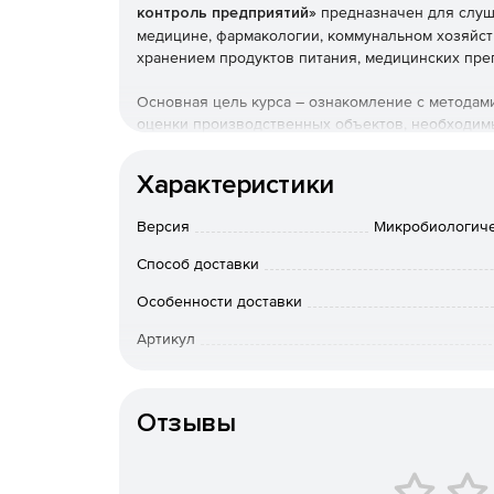
контроль предприятий»
предназначен для слу
медицине, фармакологии, коммунальном хозяйств
хранением продуктов питания, медицинских преп
Основная цель курса – ознакомление с методам
оценки производственных объектов, необходим
предотвращения распространения инфекций и б
Характеристики
Цели курса
Версия
Микробиологиче
Изучить принципы организации лабораторий
Способ доставки
соблюдение требований нормативных докум
Особенности доставки
Освоить методики отбора образцов и подгот
Артикул
Овладеть методиками микроскопического, к
микрофлоры окружающей среды и продукции
Отзывы
Научиться выявлять и оценивать потенциал
определять пути их устранения.