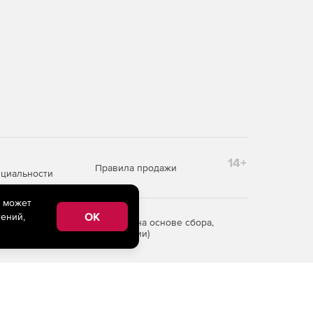
14+
Правила продажи
циальности
e может
OK
ений,
редоставления информации на основе сбора,
рритории Российской Федерации)