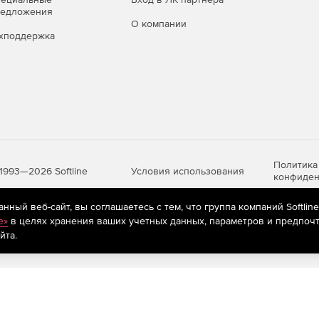
редложения
О компании
хподдержка
Политика
Условия использования
1993—2026 Softline
конфиден
ный веб-сайт, вы соглашаетесь с тем, что группа компаний Softlin
e»
в целях хранения ваших учетных данных, параметров и предпочт
яются
рекомендательные технологии
(информационные технологии п
йта.
предпочтениям пользователей сети «Интернет», находящихся на те