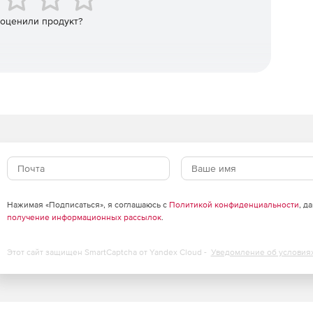
 и законодательными актами, регулирующими
мероприятий.
 оценили продукт?
ьная микробиология.
тарно-гигиенический контроль
ктерий, грибов, вирусов, общие свойства и
ыбор методов выявления и количественной оценки
стей и продукции.
Нажимая «Подписаться», я соглашаюсь с
Политикой конфиденциальности
, д
очей зоне: роль воздушной микрофлоры в
получение информационных рассылок
.
актики.
Этот сайт защищен SmartCaptcha от Yandex Cloud -
Уведомление об условия
торы общей загрязненности и патогенность среды
 исследований: правила подбора, проверки