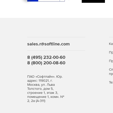
системы защиты (предохранительные механи
Принцип работы и технологические процессы:
взаимодействие рабочих органов с почвой;
формирование вспаханного слоя;
sales.r@softline.com
Ка
особенности работы на разных типах почв;
Пр
8 (495) 232-00-60
влияние скорости движения и глубины вспаш
Пр
8 (800) 200-08-60
С
Агрегатирование плугов с тракторами:
п
ПАО «Софтлайн». Юр.
адрес: 119021, г.
подбор трактора по тяговому классу;
Те
Москва, ул. Льва
Толстого, дом 5,
строение 1, этаж 3,
схемы навески и сцепки;
помещение 1, комн. №
2, 2а (А-311)
настройка трёхточечной навески;