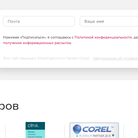
навесные, прицепные);
, чизельные, ротационные);
Нажимая «Подписаться», я соглашаюсь с
Политикой конфиденциальности
, д
получение информационных рассылок
.
езотвальные и др.).
Этот сайт защищен SmartCaptcha от Yandex Cloud -
Уведомление об условия
еров