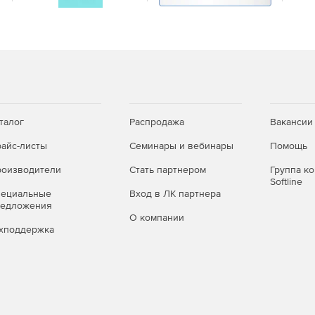
змы).
талог
Распродажа
Вакансии
айс-листы
Семинары и вебинары
Помощь
ки на качество обработки.
оизводители
Стать партнером
Группа к
Softline
пециальные
Вход в ЛК партнера
редложения
О компании
хподдержка