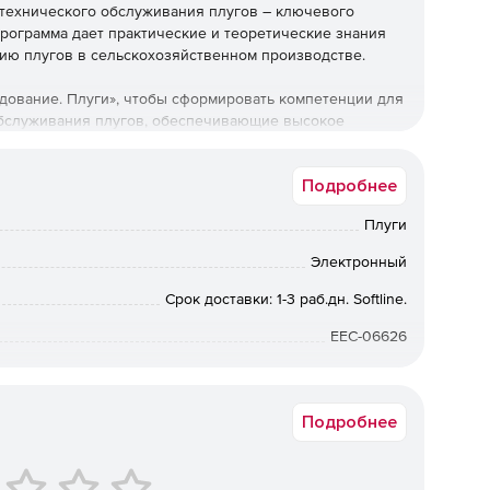
 технического обслуживания плугов – ключевого
рограмма дает практические и теоретические знания
ию плугов в сельскохозяйственном производстве.
дование. Плуги», чтобы сформировать компетенции для
 обслуживания плугов, обеспечивающие высокое
рудования.
Подробнее
Плуги
Электронный
Срок доставки: 1-3 раб.дн. Softline.
предприятий;
EEC-06626
 сельхозтехники;
Подробнее
яйств;
ой техники;