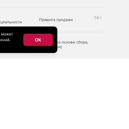
14+
Правила продажи
циальности
e может
OK
ений,
редоставления информации на основе сбора,
рритории Российской Федерации)