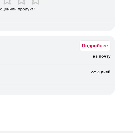
 оценили продукт?
Подробнее
на почту
ии;
от 3 дней
;
 вспашке;
ьные);