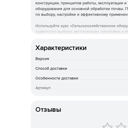
конструкции, принципов работы, эксплуатации и
оборудования для основной обработки почвы. П
по выбору, настройке и эффективному применен
Используйте курс «Сельскохозяйственное обору
грамотного выбора, эксплуатации, настройки и
качество обработки почвы и долговечность обо
Характеристики
Целевая аудитория
Версия
механизаторы и трактористы;
Способ доставки
агрономы;
Особенности доставки
инженеры и техники сельскохозяйственных 
Артикул
специалисты по техническому обслуживанию
Отзывы
фермеры и владельцы личных подсобных хоз
менеджеры по продажам сельскохозяйственн