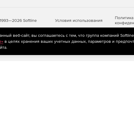
Политика
Условия использования
1993—2026 Softline
конфиден
ный веб-сайт, вы соглашаетесь с тем, что группа компаний Softlin
e»
в целях хранения ваших учетных данных, параметров и предпочт
яются
рекомендательные технологии
(информационные технологии п
йта.
предпочтениям пользователей сети «Интернет», находящихся на те
ной плоскости;
;