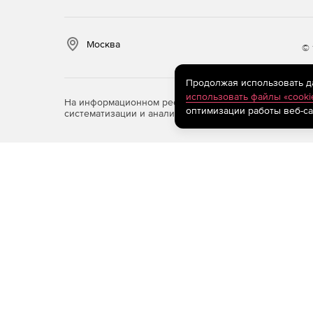
балансировка агрегата;
требования к сцепным устройствам.
Москва
© 
Настройка и регулировка плугов:
Продолжая использовать дан
использовать файлы «cooki
установка глубины вспашки;
На информационном ресурсе store.softline.ru примен
оптимизации работы веб-са
систематизации и анализа сведений, относящихся к 
регулировка угла атаки корпусов;
выравнивание рамы в продольной и попереч
настройка предплужников и дисковых ножей
выбор оптимальной ширины захвата.
Эксплуатация плугов:
подготовка к работе;