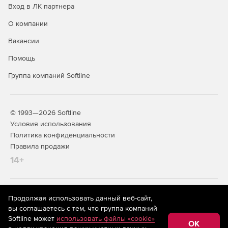
Вход в ЛК партнера
О компании
Вакансии
Помощь
Группа компаний Softline
© 1993—2026 Softline
Условия использования
Политика конфиденциальности
Правила продажи
14+
На информационном ресурсе store.softline.ru применяются
Продолжая использовать данный веб-сайт,
рекомендательные технологии
(информационные технологии
вы соглашаетесь с тем, что группа компаний
предоставления информации на основе сбора,
Softline может
использовать файлы «cookie»
систематизации и анализа сведений, относящихся к
OK