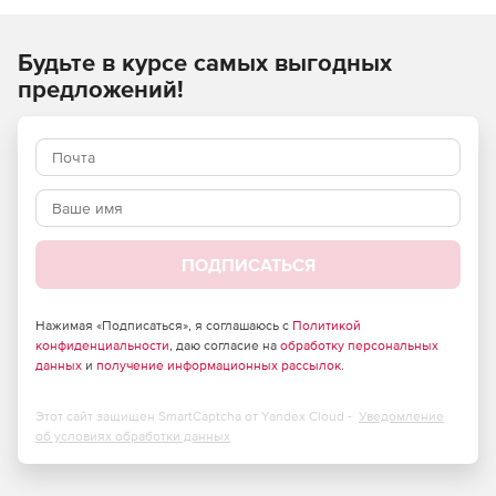
Поддержка как классических, так и современных
Будьте в курсе самых выгодных
списков.
предложений!
Поддержка браузеров IE, Edge и Chrome.
ПОДПИСАТЬСЯ
Нажимая «Подписаться», я соглашаюсь с
Политикой
конфиденциальности
, даю согласие на
обработку персональных
данных
и
получение информационных рассылок
.
Этот сайт защищен SmartCaptcha от Yandex Cloud -
Уведомление
об условиях обработки данных