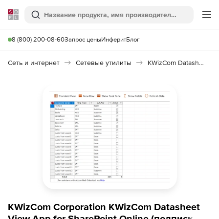
Softline
Поиск
Ме
8 (800) 200-08-60
Запрос цены
Инферит
Блог
Сеть и интернет
Сетевые утилиты
KWizCom Datasheet View App
KWizCom Corporation KWizCom Datasheet
View App for SharePoint Online (подписка