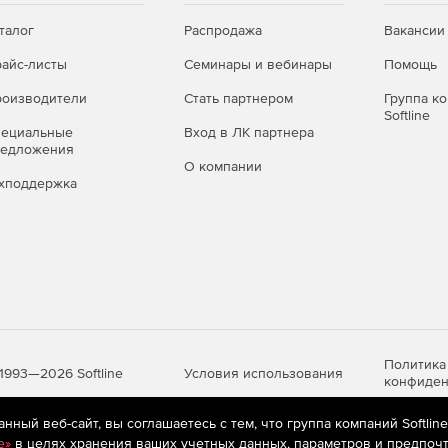
талог
Распродажа
Вакансии
айс-листы
Семинары и вебинары
Помощь
оизводители
Стать партнером
Группа к
Softline
пециальные
Вход в ЛК партнера
редложения
О компании
хподдержка
Политика
Условия использования
1993—2026 Softline
конфиден
ный веб-сайт, вы соглашаетесь с тем, что группа компаний Softlin
e»
в целях хранения ваших учетных данных, параметров и предпочт