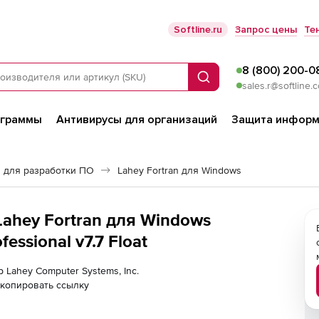
Softline.ru
Запрос цены
Те
8 (800) 200-0
Поиск
sales.r@softline.
ограммы
Антивирусы для организаций
Защита информ
 для разработки ПО
Lahey Fortran для Windows
 Lahey Fortran для Windows
essional v7.7 Float
р Lahey Computer Systems, Inc.
копировать ссылку