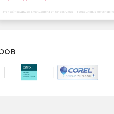
Этот сайт защищен SmartCaptcha от Yandex Cloud -
Уведомление об условия
еров