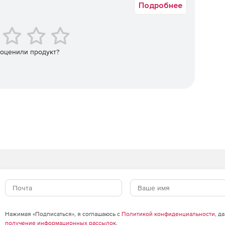
ретения предыдущих коробочных версий обращайтесь к
Подробнее
менеджерам Softline.
нный компилятор и наладчик командной строки Fortran
 оценили продукт?
Нажимая «Подписаться», я соглашаюсь с
Политикой конфиденциальности
, д
получение информационных рассылок
.