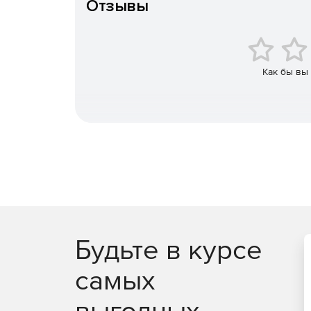
Отзывы
вопросам приоб
Особенности доставки
Lahey Fortran Express
– полностью оптимизирова
77, 90 и 95 для Windows 2000/XP.
Как бы вы
Будьте в курсе
самых
выгодных