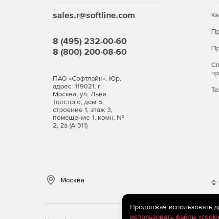
sales.r@softline.com
Ка
Пр
8 (495) 232-00-60
Пр
8 (800) 200-08-60
С
п
ПАО «Софтлайн». Юр.
адрес: 119021, г.
Те
Москва, ул. Льва
Толстого, дом 5,
строение 1, этаж 3,
помещение 1, комн. №
2, 2а (А-311)
Москва
© 
Продолжая использовать дан
использовать файлы «cooki