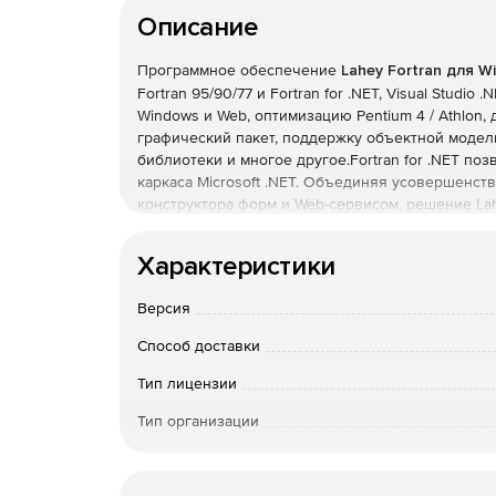
Описание
Программное обеспечение
Lahey Fortran для W
Fortran 95/90/77 и Fortran for .NET, Visual Studi
Windows и Web, оптимизацию Pentium 4 / Athlon,
графический пакет, поддержку объектной модел
библиотеки и многое другое.Fortran for .NET п
каркаса Microsoft .NET. Объединяя усовершенс
конструктора форм и Web-сервисом, решение Lah
.NET-приложения с помощью языка Fortran также л
for .NET состоит из компилятора и связанных с 
Характеристики
программы, выполняемые в каркасе .NET.
Версия
Решение Fortran доступно в следующих версия
Способ доставки
Lahey Fortran Enterprise
включает языковые систе
Visual Studio .NET 2003. Решение позволяет в
Тип лицензии
Fortran-кодировки. Поддерживаемые платформы:
Тип организации
Lahey Fortran Professional
– последнее поколени
Срок доста
В пакет Fortran Professional входит среда разраб
оплаты; по Росс
95 и инструменты, ранее включавшиеся в LF95