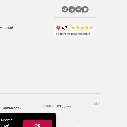
омпаний
14+
Правила продажи
циальности
e может
OK
ений,