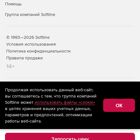
Помощь
Группа компаний Softline
© 1993—2026 Softline
Условия использования
Политика конфиденциальности
Правила продажи
14+
На информационном ресурсе store.softline.ru применяются
Продолжая использовать данный веб-сайт,
рекомендательные технологии
(информационные технологии
вы соглашаетесь с тем, что группа компаний
предоставления информации на основе сбора,
Softline может
использовать файлы «cookie»
систематизации и анализа сведений, относящихся к
OK
в целях хранения ваших учетных данных,
предпочтениям пользователей сети «Интернет»,
находящихся на территории Российской Федерации)
параметров и предпочтений, оптимизации
работы веб-сайта.
Запросить цену