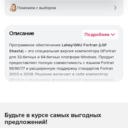
Поможем с выбором
Описание
Подробнее
Программное обеспечение
Lahey/GNU Fortran (LGF
Shasta)
– это специальная версия компилятора GFortran
для 32-битных и 64-битных платформ Windows. Продукт
предоставляет полную совместимость с языком Fortran
95/90/77 и расширенную поддержку стандартов Fortran
2003 и 2008. Решение включает в себя компилятор
GFortran с функциями автоматической параллелизации,
оболочку Visual Studio 2012, эксклюзивную поддержку
Visual Studio Fortran, пакет Winteracter Starter Kit WiSK для
построения графических интерфейсов Windows и
отображения графики, поддержку создания DLL, вызов
API-интерфейсов Windows, онлайн-документацию и один
Будьте в курсе самых выгодных
год технической поддержки.
предложений!