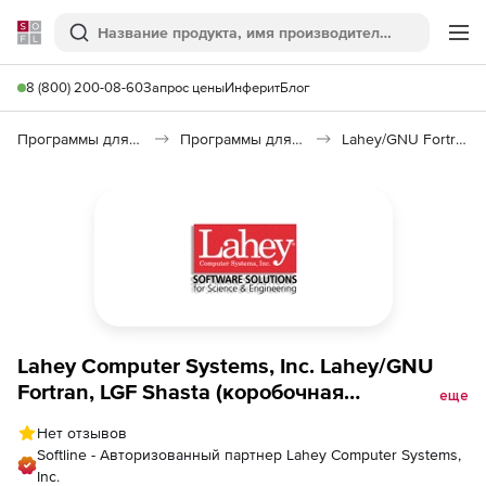
Softline
Поиск
Ме
8 (800) 200-08-60
Запрос цены
Инферит
Блог
Программы для программирования
Программы для разработки ПО
Lahey/GNU Fortran (LGF Shasta)
Lahey Computer Systems, Inc. Lahey/GNU
Fortran, LGF Shasta (коробочная
еще
академическая версия), Rainier
Нет отзывов
Softline - Авторизованный партнер Lahey Computer Systems,
Inc.