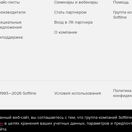
айс-листы
Семинары и вебинары
Помощь
оизводители
Стать партнером
Группа к
Softline
пециальные
Вход в ЛК партнера
редложения
О компании
хподдержка
Политика
Условия использования
1993—2026 Softline
конфиден
яются
рекомендательные технологии
(информационные технологии п
ный веб-сайт, вы соглашаетесь с тем, что группа компаний Softlin
предпочтениям пользователей сети «Интернет», находящихся на те
e»
в целях хранения ваших учетных данных, параметров и предпочт
йта.