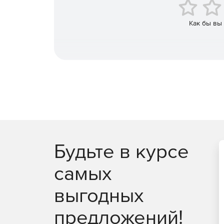
Контекстно-зависимая интерактивная online-
интегрированных сред разработки: Developer St
Builder, Delphi;
Как бы вы
Импорт и экспорт во все основные форматы 
Будьте в курсе
самых
выгодных
предложений!