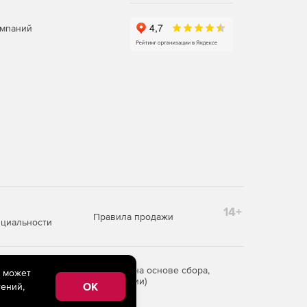
омпаний
14+
Правила продажи
циальности
редоставления информации на основе сбора,
e может
рритории Российской Федерации)
OK
ений,