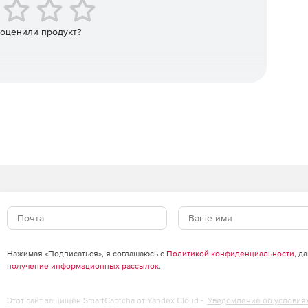
справка, доступная из всех популярных
udio, Visual Studio, Visual Studio.NET, Borland C++
 оценили продукт?
графики и метафайлов.
Нажимая «Подписаться», я соглашаюсь с
Политикой конфиденциальности
, д
получение информационных рассылок
.
Этот сайт защищен SmartCaptcha от Yandex Cloud -
Уведомление об условия