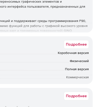
переносимых графических элементов и
кого интерфейса пользователя, предназначенных для
нкций и поддерживает среды программирования F90,
B). Помимо функций для работы с графикой высокого уровня
урных карт и трехмерных поверхностей)
GINO
ейс пользователя (GINOMENU) и средства вывода
ания двухмерных и трехмерных векторных рисунков.
Подробнее
ость OpenGL, включающая фацеты, освещение,
Коробочная версия
е создавать высококачественные трехмерные модели.
Физический
Полная версия
ran, C/C++, Delphi, VB и .NET;
Коммерческая
, UNIX и OpenVMS;
вки по Москве: от 5 рабочих дней после подтверждения
ии: от 10 рабочих дней после подтверждения оплаты. По
тых элементов графического интерфейса или сложных
ретения предыдущих коробочных версий обращайтесь к
Подробнее
менеджерам Softline.