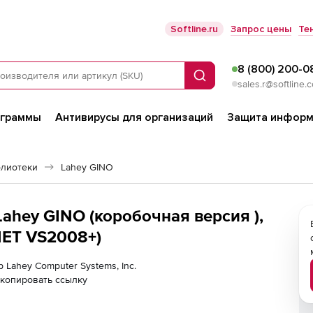
Softline.ru
Запрос цены
Те
8 (800) 200-0
Поиск
sales.r@softline.
ограммы
Антивирусы для организаций
Защита информ
блиотеки
Lahey GINO
 Lahey GINO (коробочная версия ),
.NET VS2008+)
р Lahey Computer Systems, Inc.
копировать ссылку