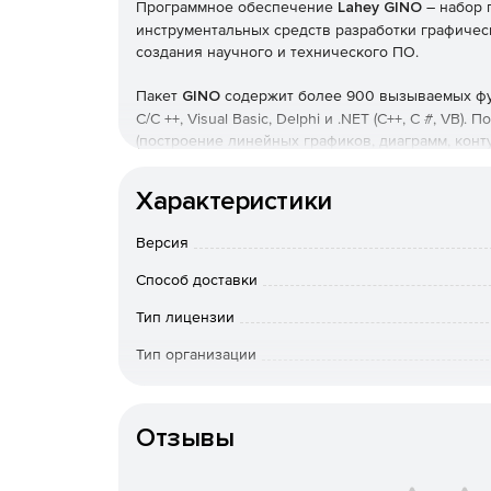
Программное обеспечение
Lahey GINO
– набор 
инструментальных средств разработки графичес
создания научного и технического ПО.
Пакет
GINO
содержит более 900 вызываемых фу
C/C ++, Visual Basic, Delphi и .NET (C++, C #, V
(построение линейных графиков, диаграмм, конт
предлагает полностью программируемый интерф
графических объектов низкого уровня для созд
Характеристики
В
GINO
полностью интегрирована функциональн
Версия
затенение и картирование текстур, позволяющи
Способ доставки
Ключевые возможности:
Тип лицензии
Поддерживаемые языки программирования: Fort
Тип организации
Поддерживаемые платформы: Windows, Linux
Срок доста
оплаты; по Росс
Создание простых линейных рисунков, прос
Отзывы
вопросам приоб
Особенности доставки
трехмерных интерактивных визуализаций;