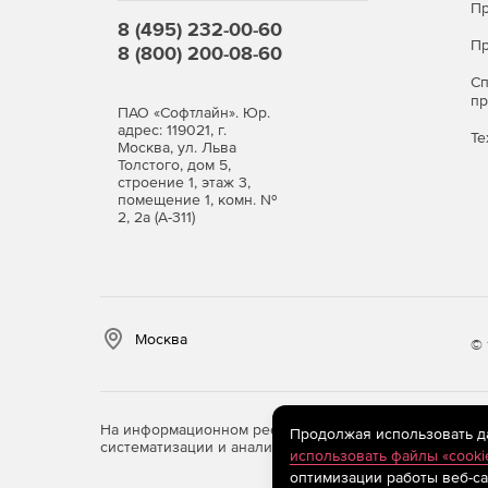
Пр
8 (495) 232-00-60
Пр
8 (800) 200-08-60
С
п
ПАО «Софтлайн». Юр.
адрес: 119021, г.
Те
Москва, ул. Льва
Толстого, дом 5,
строение 1, этаж 3,
помещение 1, комн. №
2, 2а (А-311)
Москва
© 
На информационном ресурсе store.softline.ru примен
Продолжая использовать дан
систематизации и анализа сведений, относящихся к 
использовать файлы «cooki
оптимизации работы веб-са